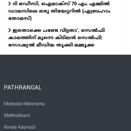
ദി ഒഡീസി, ഐമാക്സ് 70 എം എമ്മിൽ
ഡാലസിലെ ഒരു തിയേറ്ററിൽ (ഏബ്രഹാം
തോമസ്)
ഇതൊക്കെ പണ്ടേ വിട്ടതാ', സെല്‍ഫി
കാലത്തിന് മുന്നെ കിടിലന്‍ സെല്‍ഫി;
സോഷ്യല്‍ മീഡിയ തൂക്കി മമ്മൂക്ക
PATHRANGAL
Malayala Manorama
Mathrubhumi
Kerala Kaumudi