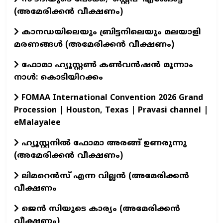
(അമേരിക്കൻ വീക്ഷണം)
കാനഡയിലെയും ബ്രിട്ടനിലെയും മലയാളി
മരണങ്ങൾ (അമേരിക്കൻ വീക്ഷണം)
ഫോമാ ഹ്യൂസ്റ്റൺ കൺവൻഷൻ മൂന്നാം
നാൾ: കൊടിയിറക്കം
FOMAA International Convention 2026 Grand
Procession | Houston, Texas | Pravasi channel |
eMalayalee
ഹ്യൂസ്റ്റനിൽ ഫോമാ അരങ്ങ് ഉണരുന്നു
(അമേരിക്കൻ വീക്ഷണം)
ലിമറെൻസ് എന്ന വില്ലൻ (അമേരിക്കൻ
വീക്ഷണം
ജെൻ സിയുടെ കാര്യം (അമേരിക്കൻ
വീക്ഷണം)