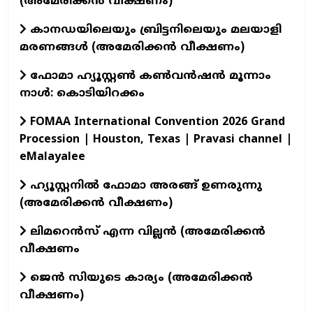
(അമേരിക്കൻ വീക്ഷണം)
കാനഡയിലെയും ബ്രിട്ടനിലെയും മലയാളി
മരണങ്ങൾ (അമേരിക്കൻ വീക്ഷണം)
ഫോമാ ഹ്യൂസ്റ്റൺ കൺവൻഷൻ മൂന്നാം
നാൾ: കൊടിയിറക്കം
FOMAA International Convention 2026 Grand
Procession | Houston, Texas | Pravasi channel |
eMalayalee
ഹ്യൂസ്റ്റനിൽ ഫോമാ അരങ്ങ് ഉണരുന്നു
(അമേരിക്കൻ വീക്ഷണം)
ലിമറെൻസ് എന്ന വില്ലൻ (അമേരിക്കൻ
വീക്ഷണം
ജെൻ സിയുടെ കാര്യം (അമേരിക്കൻ
വീക്ഷണം)