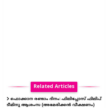
Related Articles
ഫൊക്കാന രണ്ടാം ദിനം: ഫിലിപ്പോസ് ഫിലിപ്
ടീമിനു ആശംസ (അമേരിക്കൻ വീക്ഷണം)