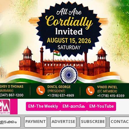
EM-The Weekly
EM-മാസിക
EM-YouTube
്ളടക്കം
PAYMENT
ADVERTISE
SUBSCRIBE
CONTAC