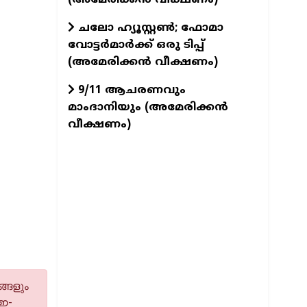
ചലോ ഹ്യൂസ്റ്റൺ; ഫോമാ
വോട്ടർമാർക്ക് ഒരു ടിപ്പ്
(അമേരിക്കൻ വീക്ഷണം)
9/11 ആചരണവും
മാംദാനിയും (അമേരിക്കൻ
വീക്ഷണം)
്ങളും
 ഇ-