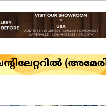
്റിലേറ്ററിൽ (അമേര