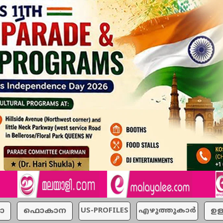
ാ
ഫൊകാന
US-PROFILES
എഴുത്തുകാര്‍
ഉള