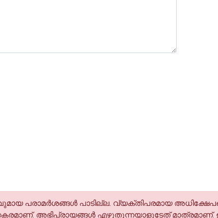
മായ പരാമര്‍ശങ്ങള്‍ പാടില്ല. വ്യക്തിപരമായ അധിക്ഷേപങ
കരമാണ്. അഭിപ്രായങ്ങള്‍ എഴുതുന്നയാളുടേത് മാത്രമാണ്.