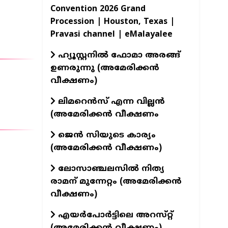
Convention 2026 Grand
Procession | Houston, Texas |
Pravasi channel | eMalayalee
ഹ്യൂസ്റ്റനിൽ ഫോമാ അരങ്ങ്
ഉണരുന്നു (അമേരിക്കൻ
വീക്ഷണം)
ലിമറെൻസ് എന്ന വില്ലൻ
(അമേരിക്കൻ വീക്ഷണം
ജെൻ സിയുടെ കാര്യം
(അമേരിക്കൻ വീക്ഷണം)
ലോസാഞ്ചലസിൽ നിത്യ
രാമന് മുന്നേറ്റം (അമേരിക്കൻ
വീക്ഷണം)
എയർപോർട്ടിലെ അറസ്‌റ്റ്
(അമേരിക്കൻ വീക്ഷണം)