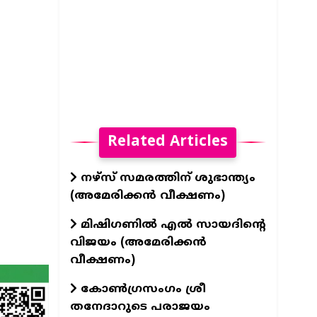
Related Articles
നഴ്സ് സമരത്തിന് ശുഭാന്ത്യം
(അമേരിക്കൻ വീക്ഷണം)
മിഷിഗണിൽ എൽ സായദിന്റെ
വിജയം (അമേരിക്കൻ
വീക്ഷണം)
കോൺഗ്രസംഗം ശ്രീ
തനേദാറുടെ പരാജയം