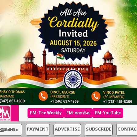
EM-The Weekly
EM-മാസിക
EM-YouTube
്ളടക്കം
PAYMENT
ADVERTISE
SUBSCRIBE
CONTAC