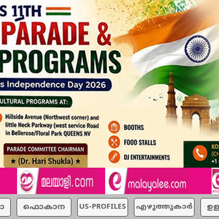
ാ
ഫൊകാന
US-PROFILES
എഴുത്തുകാര്‍
ഉള