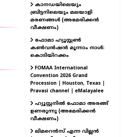
കാനഡയിലെയും
ബ്രിട്ടനിലെയും മലയാളി
മരണങ്ങൾ (അമേരിക്കൻ
വീക്ഷണം)
ഫോമാ ഹ്യൂസ്റ്റൺ
കൺവൻഷൻ മൂന്നാം നാൾ:
കൊടിയിറക്കം
FOMAA International
Convention 2026 Grand
Procession | Houston, Texas |
Pravasi channel | eMalayalee
ഹ്യൂസ്റ്റനിൽ ഫോമാ അരങ്ങ്
ഉണരുന്നു (അമേരിക്കൻ
വീക്ഷണം)
ലിമറെൻസ് എന്ന വില്ലൻ