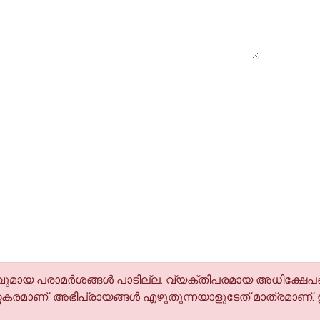
മായ പരാമര്‍ശങ്ങള്‍ പാടില്ല. വ്യക്തിപരമായ അധിക്ഷേപങ
കരമാണ്. അഭിപ്രായങ്ങള്‍ എഴുതുന്നയാളുടേത് മാത്രമാണ്.