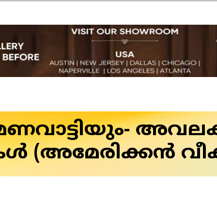
ണവാട്ടിയും- അവലക്
ൾ (അമേരിക്കൻ വീ