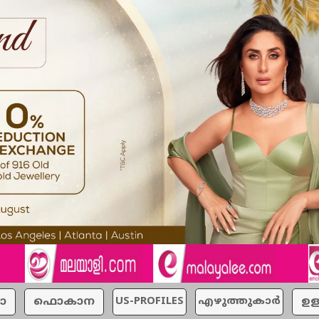
ാ
ഫൊകാന
US-PROFILES
എഴുത്തുകാര്‍
ഉള