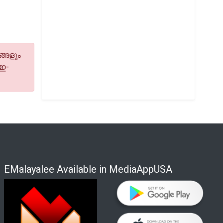
്ങളും
 ഇ-
EMalayalee Available in MediaAppUSA