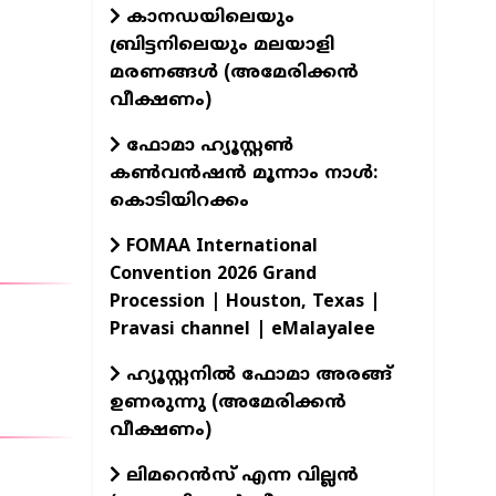
കാനഡയിലെയും
ബ്രിട്ടനിലെയും മലയാളി
മരണങ്ങൾ (അമേരിക്കൻ
വീക്ഷണം)
ഫോമാ ഹ്യൂസ്റ്റൺ
കൺവൻഷൻ മൂന്നാം നാൾ:
കൊടിയിറക്കം
FOMAA International
Convention 2026 Grand
Procession | Houston, Texas |
Pravasi channel | eMalayalee
ഹ്യൂസ്റ്റനിൽ ഫോമാ അരങ്ങ്
ഉണരുന്നു (അമേരിക്കൻ
വീക്ഷണം)
ലിമറെൻസ് എന്ന വില്ലൻ