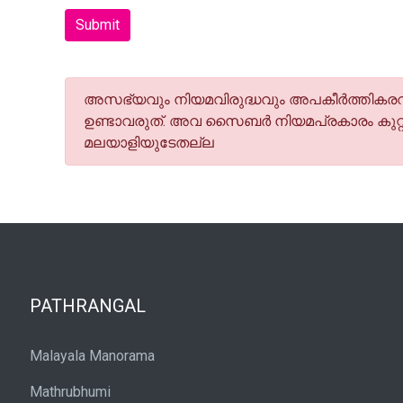
Submit
അസഭ്യവും നിയമവിരുദ്ധവും അപകീര്‍ത്തികരവു
ഉണ്ടാവരുത്. അവ സൈബര്‍ നിയമപ്രകാരം കുറ്റ
മലയാളിയുടേതല്ല
PATHRANGAL
Malayala Manorama
Mathrubhumi