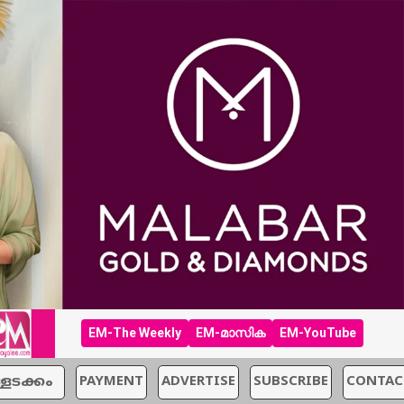
EM-The Weekly
EM-മാസിക
EM-YouTube
്ളടക്കം
PAYMENT
ADVERTISE
SUBSCRIBE
CONTAC