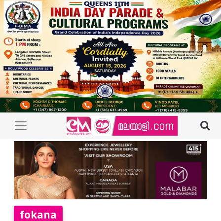
fokana