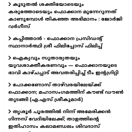
കൂടുതൽ ശക്തിയോടെയും
കരുത്തോടെയും ഫൊക്കാന മുന്നേറുന്നത്
കാണുമ്പോൾ തികഞ്ഞ അഭിമാനം : ജോർജി
വർഗീസ്
കപ്പിത്താൻ - ഫൊക്കാന പ്രസിഡന്റ്
സ്ഥാനാർത്ഥി ശ്രീ ഫിലിപ്പോസ് ഫിലിപ്പ്
ഐക്യവും സുതാര്യതയും
യുവശാക്തീകരണവും — ഫൊക്കാനയുടെ
ഭാവി കാഴ്ചപ്പാട് അവതരിപ്പിച്ച് ടീം ഇന്റഗ്രിറ്റി
പോക്കണോസ് താഴ്‌വരയിലേയ്ക്ക്
ഫൊക്കാന; മഹാസംഗമത്തിന് കൗണ്ട് ഡൗണ്‍
തുടങ്ങി (എ.എസ് ശ്രീകുമാര്‍)
തൃശൂർ പൂരത്തിൽ നിന്ന് അമേരിക്കൻ
ഗിന്നസ് വേദിയിലേക്ക്; താളത്തിന്റെ
ഇതിഹാസം കലാമണ്ഡലം ശിവദാസ്