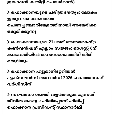
ഇലക്ഷൻ കമ്മിറ്റി ചെയർമാൻ)
ഫൊക്കാനയുടെ ചരിത്രദൗത്യം: ലോകം
ഇതുവരെ കാണാത്ത
ചെണ്ടപ്പഞ്ചാരിമേളത്തിനായി അമേരിക്ക
ഒരുമിക്കുന്നു
ഫൊക്കാനയുടെ 21-ാമത് അന്താരാഷ്ട്ര
കൺവൻഷന് എല്ലാം സജ്ജം; ഓഗസ്റ്റ് 6ന്
കലഹാരിയിൽ മഹാസംഗമത്തിന് തിരി
തെളിയും
ഫൊക്കാന ഹ്യൂമാനിറ്റേറിയന്‍
എക്‌സലന്‍സ് അവാര്‍ഡ് 2026 ഫാ. ജോസഫ്
വര്‍ഗീസിന്
സംഘടനാ ശക്തി വളർത്തുക എന്നത്
ജീവിത ലക്ഷ്യം: ഫിലിപ്പോസ് ഫിലിപ്പ്
ഫൊക്കാന പ്രസിഡന്റ് സ്ഥാനാർഥി