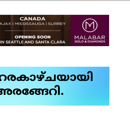
ോഹരകാഴ്ചയായി
അരങ്ങേറി.