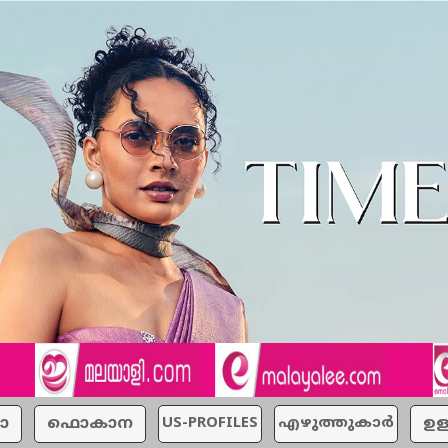
ാ
ഫൊകാന
US-PROFILES
എഴുത്തുകാര്‍
ഉള