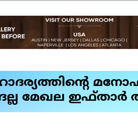
ോദര്യത്തിന്റെ മന
ല്ല മേഖല ഇഫ്താര്‍ 