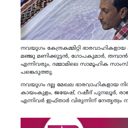
നവയുഗം കേന്ദ്രകമ്മിറ്റി ഭാരവാഹികളായ എ
മഞ്ജു മണിക്കുട്ടന്‍, ഗോപകുമാര്‍, തമ്പ
എന്നിവരും, ദമ്മാമിലെ സാമൂഹിക സാംസ്
പങ്കെടുത്തു.
നവയുഗം ദല്ല മേഖല ഭാരവാഹികളായ നിസ്സാം കൊ
കായംകുളം, ജയേഷ്, റഷീദ് പുനലൂര്‍, രാ
എന്നിവര്‍ ഇഫ്താര്‍ വിരുന്നിന് നേതൃത്വം ന