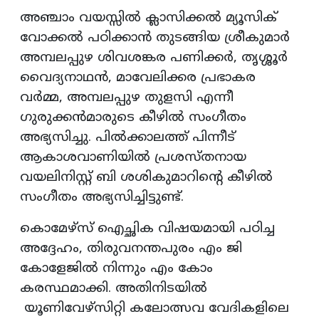
അഞ്ചാം വയസ്സിൽ ക്ലാസിക്കൽ മ്യൂസിക്
വോക്കൽ പഠിക്കാൻ തുടങ്ങിയ ശ്രീകുമാർ
അമ്പലപ്പുഴ ശിവശങ്കര പണിക്കർ, തൃശ്ശൂർ
വൈദ്യനാഥൻ, മാവേലിക്കര പ്രഭാകര
വർമ്മ, അമ്പലപ്പുഴ തുളസി എന്നീ
ഗുരുക്കൻമാരുടെ കീഴിൽ സംഗീതം
അഭ്യസിച്ചു. പിൽക്കാലത്ത് പിന്നീട്
ആകാശവാണിയിൽ പ്രശസ്തനായ
വയലിനിസ്റ്റ് ബി ശശികുമാറിന്റെ കീഴിൽ
സംഗീതം അഭ്യസിച്ചിട്ടുണ്ട്.
കൊമേഴ്സ് ഐച്ഛിക വിഷയമായി പഠിച്ച
അദ്ദേഹം, തിരുവനന്തപുരം എം ജി
കോളേജിൽ നിന്നും എം കോം
കരസ്ഥമാക്കി. അതിനിടയിൽ
യൂണിവേഴ്സിറ്റി കലോത്സവ വേദികളിലെ