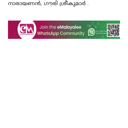
നാരായണൻ, ഗൗരി ശ്രീകുമാർ .