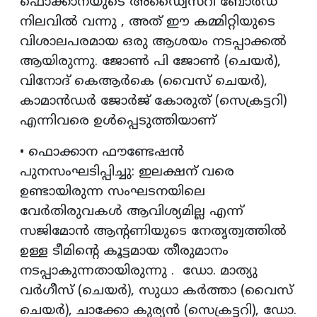
ഫൊക്കാനയുടെ അഡ്വൈസറി ബോർഡ്
നിലവിൽ വന്നു , അത് ഈ കമ്മിറ്റിയുടെ
വിശാലപരമായ ഒരു ആശയം നടപ്പാക്കൽ
ആയിരുന്നു. ജോൺ പി ജോൺ (ചെയർ),
വിനോദ് കെആർകെ (വൈസ് ചെയർ),
കാമാന്‍ഡര്‍ ജോര്‍ജ് കോരുത് (സെക്രട്ടറി)
എന്നിവരെ ഉൾപ്പെടുത്തിയാണ്
• ഫൊക്കാന ഫൗണ്ടേഷൻ
പുനസംഘടിപ്പിച്ചു: ഇലക്ഷന് വരെ
ഉണ്ടായിരുന്ന സംഘടനയിലെ
വേർതിരുവകൾ ആവിശ്യമില്ല എന്ന്
സജിമോൻ ആന്റണിയുടെ നേതൃത്വത്തിൽ
ഉള്ള ടീമിന്റെ കൂട്ടമായ തീരുമാനം
നടപ്പാകുന്നതായിരുന്നു . ഡോ. മാത്യു
വർഗീസ് (ചെയർ), സുധാ കർത്താ (വൈസ്
ചെയർ), ചാക്കോ കുര്യൻ (സെക്രട്ടറി), ഡോ.