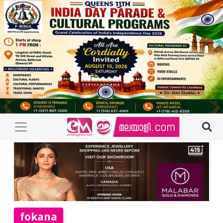
fokana