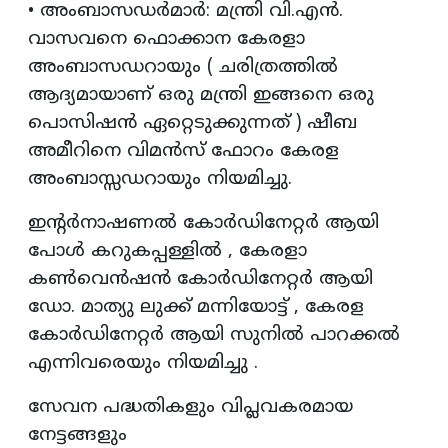
• അംബാസഡർമാർ: മന്ത്രി വി.എൻ.
വാസവനെ ഫൊക്കാന കേരളാ
അംബാസഡറായും ( ചരിത്രത്തിൽ
ആദ്യമായാണ് ഒരു മന്ത്രി ഇങ്ങനെ ഒരു
പൊസിഷൻ ഏറ്റെടുക്കുന്നത് ) ഷീബ
അമീറിനെ വിമൻസ് ഫോറം കേരള
അംബാസ്സഡറായും നിയമിച്ചു.
ഇന്റർനാഷണൽ കോർഡിനേറ്റർ ആയി
പോൾ കറുകപ്പള്ളിൽ , കേരളാ
കൺവെൻഷൻ കോർഡിനേറ്റർ ആയി
ഡോ. മാത്യു ലുക്ക് മന്നിയോട്ട് , കേരള
കോർഡിനേറ്റർ ആയി സുനിൽ പാറക്കൽ
എന്നിവരെയും നിയമിച്ചു .
സേവന പദ്ധതികളും വിപ്ലവകരമായ
നേട്ടങ്ങളും