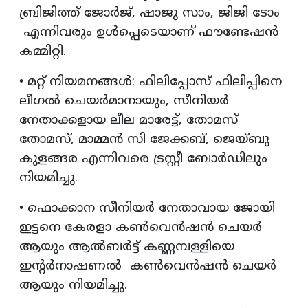
ബ്രിജിത്ത് ജോർജ്, ഷാജു സാം, ജിജി ടോം
എന്നിവരും ഉൾപ്പെടെയാണ് ഫൗണ്ടേഷൻ
കമ്മിറ്റി.
• മറ്റ് നിയമനങ്ങൾ: ഫിലിപ്പോസ് ഫിലിപ്പിനെ
ലീഗൽ ചെയർമാനായും, സീനിയർ
നേതാക്കളായ ലീല മാരേട്ട്, തോമസ്
തോമസ്, മാമ്മൻ സി ജേക്കബ്, ജെയ്‌ബു
കുളങ്ങര എന്നിവരെ ട്രസ്റ്റീ ബോർഡിലും
നിയമിച്ചു.
• ഫൊക്കാന സീനിയർ നേതാവായ ജോയി
ഇട്ടനെ കേരളാ കൺവെൻഷൻ ചെയർ
ആയും ആൽബർട്ട് കണ്ണമ്പള്ളിയെ
ഇന്റർനാഷണൽ കൺവെൻഷൻ ചെയർ
ആയും നിയമിച്ചു.