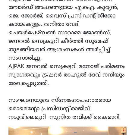
ബോർഡ് അംഗങ്ങളായ എ.ഐ. കുര്യൻ,
ജെ. ജോർജ്, വൈസ് പ്രസിഡന്റ് ജീജോ
കായംകുളം, വനിതാ വേദി
ചെയർപേഴ്സൺ സാറാമ്മ ജോൺസ്,
ജനറൽ സെക്രട്ടറി കീർത്തി സുമേഷ്
തുടങ്ങിയവർ ആശംസകൾ അർപ്പിച്ച്
സംസാരിച്ചു.
AJPAK ജനറൽ സെക്രട്ടറി മനോജ് പരിമണം
സ്വാഗതവും ട്രഷറർ രാഹുൽ ദേവ് നന്ദിയും
രേഖപ്പെടുത്തി.
സംഘടനയുടെ സ്നേഹോപഹാരമായ
മൊമെന്റോ പ്രസിഡന്റ് രാജീവ്
നടുവിലെമുറി സുനിത രവിക്ക് കൈമാറി.