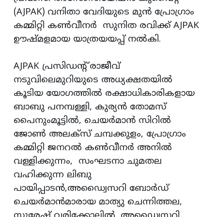
(AJPAK) വനിതാ വേദിയുടെ മുൻ പ്രോഗ്രാം
കമ്മിറ്റി കൺവീനർ സുനിത രവിക്ക് AJPAK
ഊഷ്മളമായ യാത്രയയപ്പ് നൽകി.
AJPAK പ്രസിഡന്റ് രാജീവ്
നടുവിലെമുറിയുടെ അധ്യക്ഷതയിൽ
കൂടിയ യോഗത്തിൽ രക്ഷാധികാരികളായ
ബാബു പനമ്പള്ളി, കുര്യൻ തോമസ്
പൈനുംമൂട്ടിൽ, ചെയർമാൻ സിറിൽ
ജോൺ അലക്സ് ചമ്പക്കുളം, പ്രോഗ്രാം
കമ്മിറ്റി ജനറൽ കൺവീനർ അനിൽ
വള്ളിക്കുന്നം, സംഘടനാ ചുമതല
വഹിക്കുന്ന ലിബു
പായിപ്പാടൻ,അഡ്വൈസറി ബോർഡ്
ചെയർമാൻമാരായ മാത്യു ചെന്നിത്തല,
സുരേഷ് വരിക്കോലിൽ, അഡ്വൈസറി