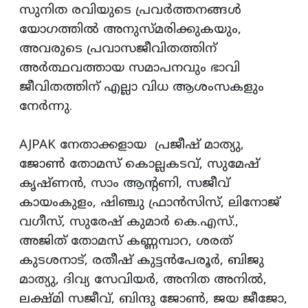
സുനിത രവിയുടെ പ്രവർത്തനങ്ങൾ
യോഗത്തിൽ അനുസ്മരിക്കുകയും,
അവരുടെ പ്രവാസജീവിതത്തിന്
അർത്ഥവത്തായ സമാപനവും ഭാവി
ജീവിതത്തിന് എല്ലാ വിധ ആശംസകളും
നേർന്നു.
AJPAK നേതാക്കളായ പ്രജീഷ് മാത്യു,
ജോൺ തോമസ് കൊല്ലകടവ്, സുമേഷ്
കൃഷ്ണൻ, സാം ആന്റണി, സജീവ്
കായംകുളം, ഷിഞ്ചു ഫ്രാൻസിസ്, ലിനോജ്
വഗീസ്, സുരേഷ് കുമാർ കെ.എസ്.,
അജിത് തോമസ് കണ്ണമ്പാറ, ശരത്
കുടശനാട്, രതീഷ് കുട്ടൻപേരൂർ, ബിജു
മാത്യു, ദിവ്യ സേവിയർ, അനിത അനിൽ,
ലക്ഷ്മി സജീവ്, ബിന്ദു ജോൺ, ജയ ജീജോ,