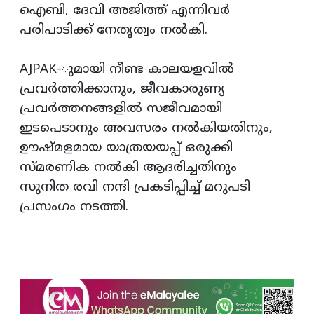
ഐബി, ദേവി അജിത്ത് എന്നിവർ
പരിപാടിക്ക് നേതൃത്വം നൽകി.
AJPAK-ുമായി നീണ്ട കാലയളവിൽ
പ്രവർത്തിക്കാനും, ജീവകാരുണ്യ
പ്രവർത്തനങ്ങളിൽ സജീവമായി
ഇടപെടാനും അവസരം നൽകിയതിനും,
ഊഷ്മളമായ യാത്രയയപ്പ് ഒരുക്കി
സ്മരണിക നൽകി ആദരിച്ചതിനും
സുനിത രവി നന്ദി പ്രകടിപ്പിച്ച് മറുപടി
പ്രസംഗം നടത്തി.