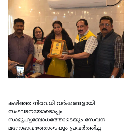
കഴിഞ്ഞ നിരവധി വർഷങ്ങളായി
സംഘടനയോടൊപ്പം
സാമൂഹ്യബോധത്തോടെയും സേവന
മനോഭാവത്തോടെയും പ്രവർത്തിച്ച