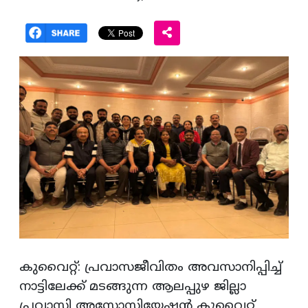
കുവൈറ്റ്: പ്രവാസജീവിതം അവസാനിപ്പിച്ച്
നാട്ടിലേക്ക് മടങ്ങുന്ന ആലപ്പുഴ ജില്ലാ
പ്രവാസി അസോസിയേഷൻ കുവൈറ്റ്