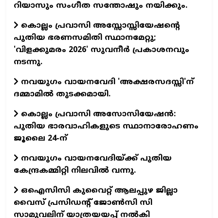
റിയാസും സംഗീത സന്തോഷും നയിക്കും.
കൊല്ലം പ്രവാസി അസ്സോസ്സിയേഷന്റെ
പുതിയ ഭരണസമിതി സ്ഥാനമേറ്റു;
'വിളക്കുമരം 2026' സുവനീര്‍ പ്രകാശനവും
നടന്നു.
നവയുഗം വായനവേദി 'അക്ഷരസദസ്സി'ന്
ദമ്മാമില്‍ തുടക്കമായി.
കൊല്ലം പ്രവാസി അസോസിയേഷന്‍:
പുതിയ ഭാരവാഹികളുടെ സ്ഥാനാരോഹണം
ജൂലൈ 24-ന്
നവയുഗം വായനവേദിയ്ക്ക് പുതിയ
കേന്ദ്രകമ്മിറ്റി നിലവില്‍ വന്നു.
ഒഐസിസി കുവൈറ്റ് ആലപ്പുഴ ജില്ലാ
വൈസ് പ്രസിഡന്റ് ജോണ്‍സി സി
സാമുവലിന് യാത്രയയപ്പ് നല്‍കി