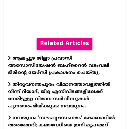
Related Articles
ആലപ്പുഴ ജില്ലാ പ്രവാസി
അസോസിയേഷന്‍ ബഹ്റൈന്‍ വടംവലി
ടീമിന്റെ ജേഴ്സി പ്രകാശനം ചെയ്തു.
തിരുവനന്തപുരം വിമാനത്താവളത്തില്‍
നിന്ന് റിയാദ്, ജിദ്ദ എന്നിവിടങ്ങളിലേക്ക്
നേരിട്ടുള്ള വിമാന സര്‍വീസുകള്‍
പുനരാരംഭിയ്ക്കുക: നവയുഗം.
നവയുഗം 'സൗഹൃദസംഗമം' കോബാറില്‍
അരങ്ങേറി; കലാവേദിയെ ഇനി മുഹമ്മദ്