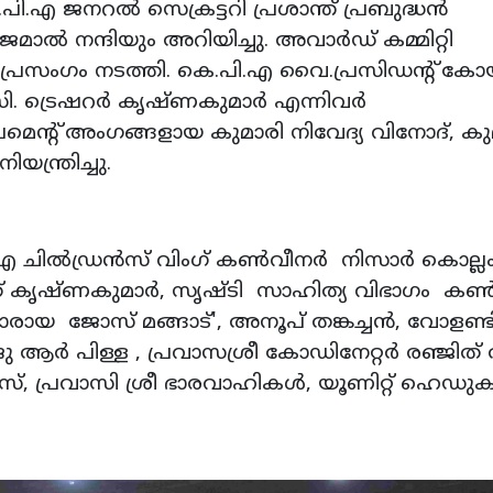
.എ ജനറല്‍ സെക്രട്ടറി പ്രശാന്ത് പ്രബുദ്ധന്‍
ല്‍ നന്ദിയും അറിയിച്ചു. അവാര്‍ഡ് കമ്മിറ്റി
്രസംഗം നടത്തി. കെ.പി.എ വൈ.പ്രസിഡന്റ് കോ
ി. ട്രെഷറര്‍ കൃഷ്ണകുമാര്‍ എന്നിവര്‍
്‍ലമെന്റ് അംഗങ്ങളായ കുമാരി നിവേദ്യ വിനോദ്, കു
യന്ത്രിച്ചു.
ചില്‍ഡ്രന്‍സ് വിംഗ് കണ്‍വീനര്‍ നിസാര്‍ കൊല്ല
 കൃഷ്ണകുമാര്‍, സൃഷ്ടി സാഹിത്യ വിഭാഗം കണ്‍
ര്‍മാരായ ജോസ് മങ്ങാട്', അനൂപ് തങ്കച്ചന്‍, വോളണ്ട
ആര്‍ പിള്ള , പ്രവാസശ്രീ കോഡിനേറ്റര്‍ രഞ്ജിത് 
ര്‍സ്, പ്രവാസി ശ്രീ ഭാരവാഹികള്‍, യൂണിറ്റ് ഹെഡുക