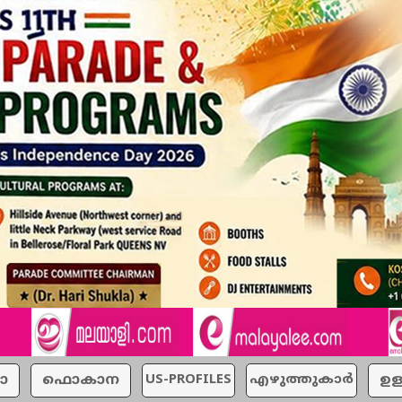
ാ
ഫൊകാന
US-PROFILES
എഴുത്തുകാര്‍
ഉള