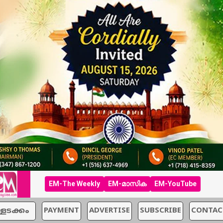
EM-The Weekly
EM-മാസിക
EM-YouTube
്ളടക്കം
PAYMENT
ADVERTISE
SUBSCRIBE
CONTAC