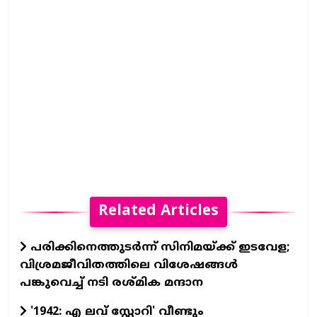
Related Articles
പരിക്കിനെത്തുടർന്ന് സിനിമയ്ക്ക് ഇടവേള;
വിശ്രമജീവിതത്തിലെ വിശേഷങ്ങൾ
പങ്കുവെച്ച് നടി രശ്മിക മന്ദാന
'1942: എ ലവ് സ്റ്റോറി' വീണ്ടും