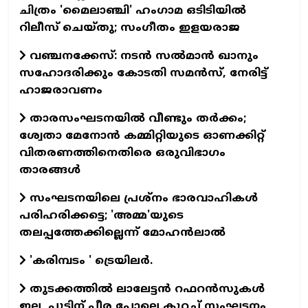
ചിത്രം 'മൈലാഞ്ചി' ഹംഗാമ ഒടിടിയില്‍
റിലീസ് ചെയ്തു; സംഗീതം ഇളയരാജ
വഞ്ചനക്കേസ്: നടന്‍ സല്‍മാന്‍ ഖാനും
സഹോദരിക്കും കോടതി സമന്‍സ്, നേരിട്ട്
ഹാജരാവണം
താരസംഘടനയില്‍ വീണ്ടും തര്‍ക്കം;
ശ്വേതാ മേനോന്‍ കമ്മിറ്റിയുടെ ഓണക്കിറ്റ്
വിതരണത്തിനെതിരെ ഒരുവിഭാഗം
താരങ്ങള്‍
സംഘടനയിലെ പ്രശ്നം ഭാരവാഹികൾ
പരിഹരിക്കട്ടെ; 'അമ്മ'യുടെ
തലപ്പത്തേക്കില്ലെന്ന് മോഹൻലാൽ
'കരിമ്പടം ' ട്രെയിലര്‍.
തുടക്കത്തില്‍ ലാലേട്ടന്‍ റഫറന്‍സുകള്‍
ഇല്ല, പുട്ടിന് പീര പോലെ കുറച്ച് സംഘട്ടനം