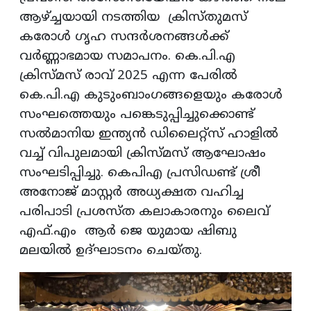
ആഴ്ച്ചയായി നടത്തിയ ക്രിസ്തുമസ്
കരോള്‍ ഗൃഹ സന്ദര്‍ശനങ്ങള്‍ക്ക്
വര്‍ണ്ണാഭമായ സമാപനം. കെ.പി.എ
ക്രിസ്മസ് രാവ് 2025 എന്ന പേരില്‍
കെ.പി.എ കുടുംബാംഗങ്ങളെയും കരോള്‍
സംഘത്തെയും പങ്കെടുപ്പിച്ചുക്കൊണ്ട്
സല്‍മാനിയ ഇന്ത്യന്‍ ഡിലൈറ്റ്‌സ് ഹാളില്‍
വച്ച് വിപുലമായി ക്രിസ്മസ് ആഘോഷം
സംഘടിപ്പിച്ചു. കെപിഎ പ്രസിഡണ്ട് ശ്രീ
അനോജ് മാസ്റ്റര്‍ അധ്യക്ഷത വഹിച്ച
പരിപാടി പ്രശസ്ത കലാകാരനും ലൈവ്
എഫ്.എം ആര്‍ ജെ യുമായ ഷിബു
മലയില്‍ ഉദ്ഘാടനം ചെയ്തു.