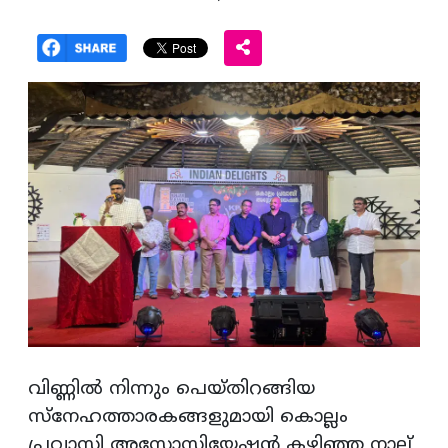
വിണ്ണില്‍ നിന്നും പെയ്തിറങ്ങിയ
സ്‌നേഹത്താരകങ്ങളുമായി കൊല്ലം
പ്രവാസി അസോസിയേഷന്‍ കഴിഞ്ഞ നാല്