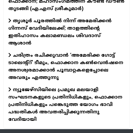
ഫൊക്കാന; മഹാസംഗമത്തിന് കൗണ്ട് ഡൗണ്‍
തുടങ്ങി (എ.എസ് ശ്രീകുമാര്‍)
തൃശൂർ പൂരത്തിൽ നിന്ന് അമേരിക്കൻ
ഗിന്നസ് വേദിയിലേക്ക്; താളത്തിന്റെ
ഇതിഹാസം കലാമണ്ഡലം ശിവദാസ്
ആശാൻ
ചരിത്രം രചിക്കുവാൻ ‘അമേരിക്ക ഗോട്ട്
ടാലെന്റ്റ്’ ടീമും, ഫൊക്കാന കൺവെൻഷനെ
അനശ്വരമാക്കാൻ പൂമ്പാറ്റകളെപ്പോലെ
അവരും എത്തുന്നു
ന്യൂജേഴ്സിയിലെ പ്രമുഖ മലയാളി
സംഘടനകളുടെ പ്രതിനിധികളും, ഫൊക്കാന
പ്രതിനിധികളും പങ്കെടുത്ത യോഗം ഭാവി
പദ്ധതികൾ അവതരിപ്പിക്കുന്നതിനു
വേദിയായി