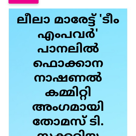
ലീലാ മാരേട്ട് 'ടീം
എംപവര്‍'
പാനലിൽ
ഫൊക്കാന
നാഷണൽ
കമ്മിറ്റി
അംഗമായി
തോമസ് ടി.