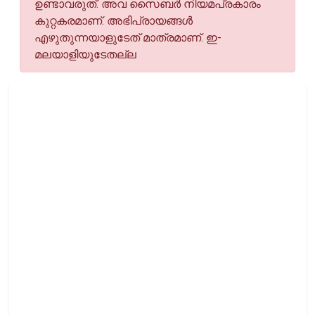
ഉണ്ടാവരുത്. അവ സൈബര്‍ നിയമപ്രകാരം
കുറ്റകരമാണ്. അഭിപ്രായങ്ങള്‍
എഴുതുന്നയാളുടേത് മാത്രമാണ്. ഇ-
മലയാളിയുടേതല്ല