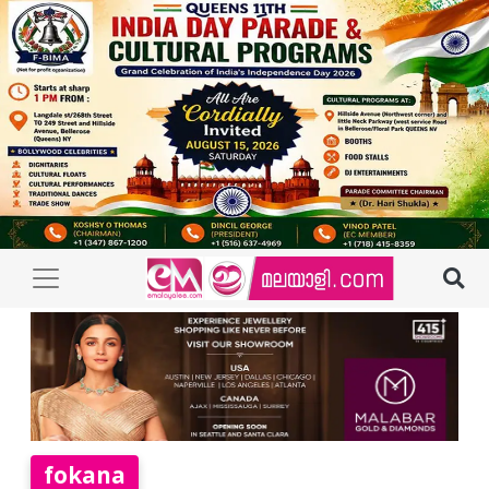
fokana