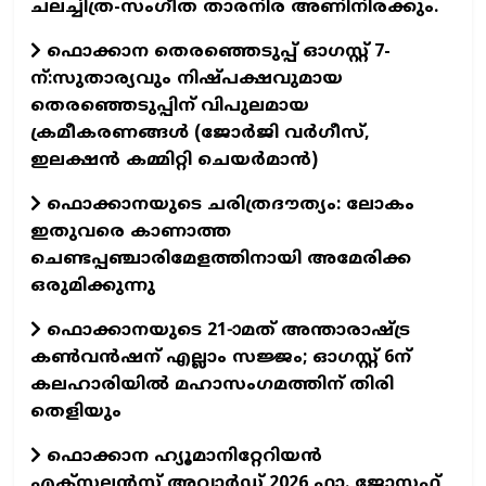
ചലച്ചിത്ര-സംഗീത താരനിര അണിനിരക്കും.
ഫൊക്കാന തെരഞ്ഞെടുപ്പ് ഓഗസ്റ്റ് 7-
ന്:സുതാര്യവും നിഷ്പക്ഷവുമായ
തെരഞ്ഞെടുപ്പിന് വിപുലമായ
ക്രമീകരണങ്ങൾ (ജോർജി വർഗീസ്,
ഇലക്ഷൻ കമ്മിറ്റി ചെയർമാൻ)
ഫൊക്കാനയുടെ ചരിത്രദൗത്യം: ലോകം
ഇതുവരെ കാണാത്ത
ചെണ്ടപ്പഞ്ചാരിമേളത്തിനായി അമേരിക്ക
ഒരുമിക്കുന്നു
ഫൊക്കാനയുടെ 21-ാമത് അന്താരാഷ്ട്ര
കൺവൻഷന് എല്ലാം സജ്ജം; ഓഗസ്റ്റ് 6ന്
കലഹാരിയിൽ മഹാസംഗമത്തിന് തിരി
തെളിയും
ഫൊക്കാന ഹ്യൂമാനിറ്റേറിയന്‍
എക്‌സലന്‍സ് അവാര്‍ഡ് 2026 ഫാ. ജോസഫ്