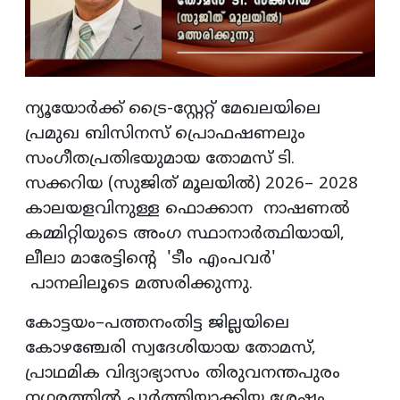
ന്യൂയോർക്ക് ട്രൈ-സ്റ്റേറ്റ് മേഖലയിലെ
പ്രമുഖ ബിസിനസ് പ്രൊഫഷണലും
സംഗീതപ്രതിഭയുമായ തോമസ് ടി.
സക്കറിയ (സുജിത് മൂലയിൽ) 2026– 2028
കാലയളവിനുള്ള ഫൊക്കാന നാഷണൽ
കമ്മിറ്റിയുടെ അംഗ സ്ഥാനാർത്ഥിയായി,
ലീലാ മാരേട്ടിന്റെ 'ടീം എംപവര്‍'
പാനലിലൂടെ മത്സരിക്കുന്നു.
കോട്ടയം–പത്തനംതിട്ട ജില്ലയിലെ
കോഴഞ്ചേരി സ്വദേശിയായ തോമസ്,
പ്രാഥമിക വിദ്യാഭ്യാസം തിരുവനന്തപുരം
നഗരത്തിൽ പൂർത്തിയാക്കിയ ശേഷം