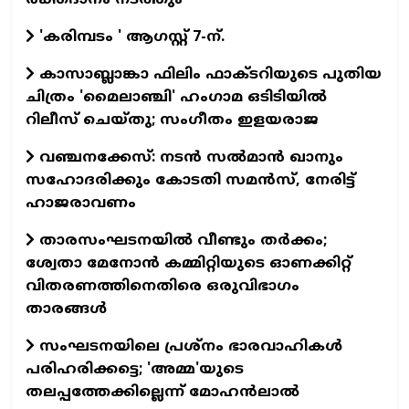
രക്തദാനം നടത്തും
'കരിമ്പടം ' ആഗസ്റ്റ് 7-ന്.
കാസാബ്ലാങ്കാ ഫിലിം ഫാക്ടറിയുടെ പുതിയ
ചിത്രം 'മൈലാഞ്ചി' ഹംഗാമ ഒടിടിയില്‍
റിലീസ് ചെയ്തു; സംഗീതം ഇളയരാജ
വഞ്ചനക്കേസ്: നടന്‍ സല്‍മാന്‍ ഖാനും
സഹോദരിക്കും കോടതി സമന്‍സ്, നേരിട്ട്
ഹാജരാവണം
താരസംഘടനയില്‍ വീണ്ടും തര്‍ക്കം;
ശ്വേതാ മേനോന്‍ കമ്മിറ്റിയുടെ ഓണക്കിറ്റ്
വിതരണത്തിനെതിരെ ഒരുവിഭാഗം
താരങ്ങള്‍
സംഘടനയിലെ പ്രശ്നം ഭാരവാഹികൾ
പരിഹരിക്കട്ടെ; 'അമ്മ'യുടെ
തലപ്പത്തേക്കില്ലെന്ന് മോഹൻലാൽ