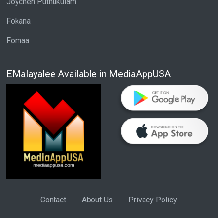
Joychen Puthukulam
Fokana
Fomaa
EMalayalee Available in MediaAppUSA
Contact
About Us
Privacy Policy