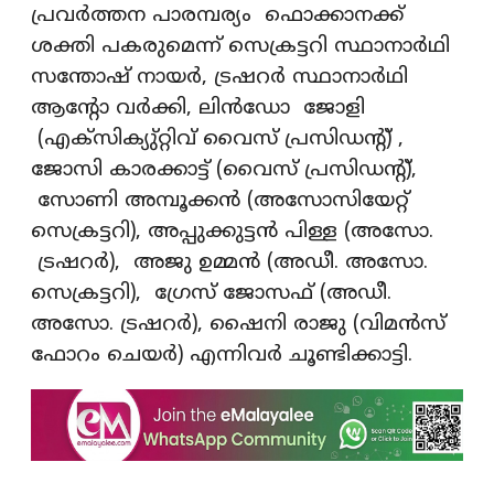
പ്രവർത്തന പാരമ്പര്യം ഫൊക്കാനക്ക്
ശക്തി പകരുമെന്ന് സെക്രട്ടറി സ്ഥാനാർഥി
സന്തോഷ് നായർ, ട്രഷറർ സ്ഥാനാർഥി
ആന്റോ വർക്കി, ലിൻഡോ ജോളി
(എക്സിക്യു്റ്റിവ് വൈസ് പ്രസിഡന്റ്) ,
ജോസി കാരക്കാട്ട് (വൈസ് പ്രസിഡന്റ്),
സോണി അമ്പൂക്കൻ (അസോസിയേറ്റ്
സെക്രട്ടറി), അപ്പുക്കുട്ടൻ പിള്ള (അസോ.
ട്രഷറർ), അജു ഉമ്മൻ (അഡീ. അസോ.
സെക്രട്ടറി), ഗ്രേസ് ജോസഫ് (അഡീ.
അസോ. ട്രഷറർ), ഷൈനി രാജു (വിമൻസ്
ഫോറം ചെയർ) എന്നിവർ ചൂണ്ടിക്കാട്ടി.