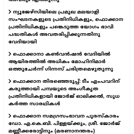
ന്യൂജേഴ്സിയിലെ പ്രമുഖ മലയാളി
സംഘടനകളുടെ പ്രതിനിധികളും, ഫൊക്കാന
പ്രതിനിധികളും പങ്കെടുത്ത യോഗം ഭാവി
പദ്ധതികൾ അവതരിപ്പിക്കുന്നതിനു
വേദിയായി
ഫൊക്കാനാ കൺവൻഷൻ വേദിയിൽ
ആയിരത്തിൽ അധികം മോഹിനിമാർ
ഒത്തുചേർന്ന് ഗിന്നസ് ചരിത്രമെഴുതുന്നു
ഫൊക്കാന തിരഞ്ഞെടുപ്പ്: ടീം എംപവറിന്
കരുത്തായി പമ്പയുടെ അംഗീകൃത
പ്രതിനിധികളായി ജോർജ് ഓലിക്കൽ, സുധ
കർത്ത സാരഥികൾ
ഫൊക്കാന സമഗ്രസംഭാവന പുരസ്കാരം
ഡോ. എ.കെ.ബി. പിള്ളയ്ക്കും, ശ്രീ. ജോർജ്
മണ്ണീക്കരോട്ടിനും (മരണാനന്തരം)