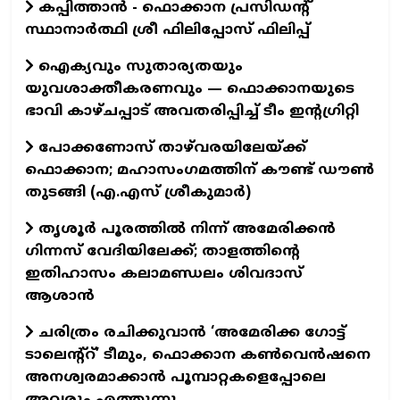
കപ്പിത്താൻ - ഫൊക്കാന പ്രസിഡന്റ്
സ്ഥാനാർത്ഥി ശ്രീ ഫിലിപ്പോസ് ഫിലിപ്പ്
ഐക്യവും സുതാര്യതയും
യുവശാക്തീകരണവും — ഫൊക്കാനയുടെ
ഭാവി കാഴ്ചപ്പാട് അവതരിപ്പിച്ച് ടീം ഇന്റഗ്രിറ്റി
പോക്കണോസ് താഴ്‌വരയിലേയ്ക്ക്
ഫൊക്കാന; മഹാസംഗമത്തിന് കൗണ്ട് ഡൗണ്‍
തുടങ്ങി (എ.എസ് ശ്രീകുമാര്‍)
തൃശൂർ പൂരത്തിൽ നിന്ന് അമേരിക്കൻ
ഗിന്നസ് വേദിയിലേക്ക്; താളത്തിന്റെ
ഇതിഹാസം കലാമണ്ഡലം ശിവദാസ്
ആശാൻ
ചരിത്രം രചിക്കുവാൻ ‘അമേരിക്ക ഗോട്ട്
ടാലെന്റ്റ്’ ടീമും, ഫൊക്കാന കൺവെൻഷനെ
അനശ്വരമാക്കാൻ പൂമ്പാറ്റകളെപ്പോലെ
അവരും എത്തുന്നു