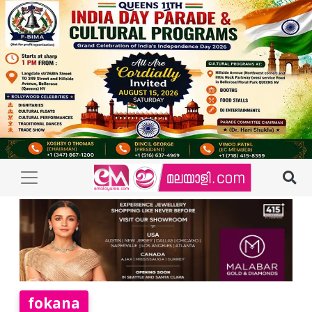
fokana