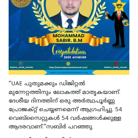
“UAE പുതുമക്കും ഡിജിറ്റൽ
മുന്നേറ്റത്തിനും ലോകത്ത് മാതൃകയാണ്.
ദേശീയ ദിനത്തിന് ഒരു അർത്ഥപൂർണ്ണ
പ്രോജക്റ്റ് ചെയ്യണമെന്ന് ആഗ്രഹിച്ചു. 54
വെബ്സൈറ്റുകൾ 54 വർഷങ്ങൾക്കുള്ള
ആദരവാണ്.”സബിർ പറഞ്ഞു.