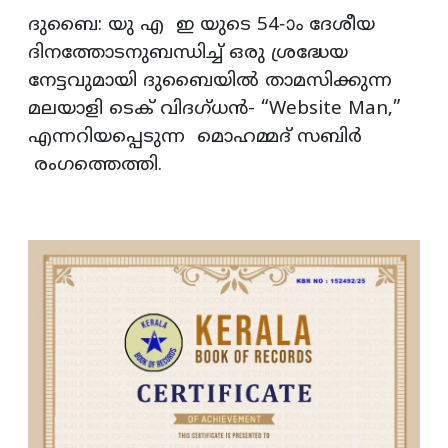
ദുബൈ: യു എ ഇ യുടെ 54-ാം ദേശീയ
ദിനത്തോടനുബന്ധിച്ച് ഒരു ശ്രദ്ധേയ
നേട്ടവുമായി ദുബൈയിൽ താമസിക്കുന്ന
മലയാളി ടെക് വിദഗ്ധൻ- “Website Man,”
എന്നറിയപ്പെടുന്ന മൊഹമ്മദ് സബിർ
രംഗത്തെത്തി.