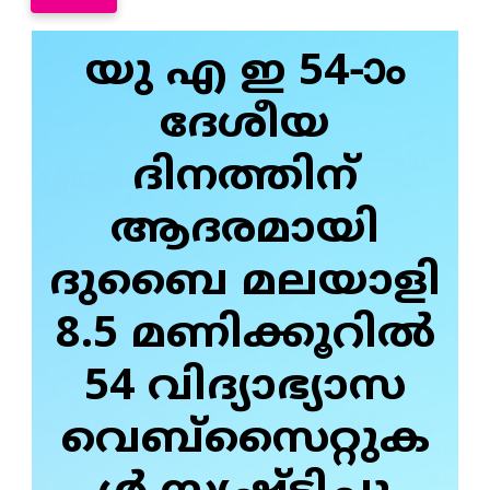
യു എ ഇ 54-ാം
ദേശീയ
ദിനത്തിന്
ആദരമായി
ദുബൈ മലയാളി
8.5 മണിക്കൂറിൽ
54 വിദ്യാഭ്യാസ
വെബ്സൈറ്റുക