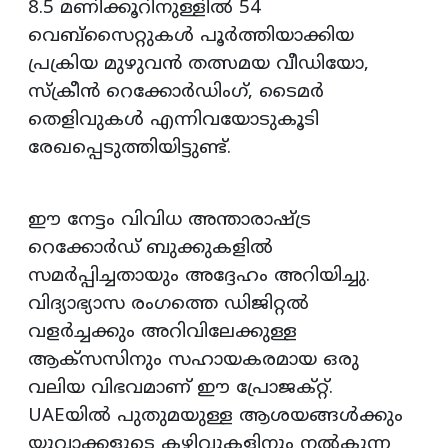
8.5 മണിക്കൂറിനുള്ളിൽ 54
വെബ്സൈറ്റുകൾ പൂർത്തിയാക്കിയ
പ്രക്രിയ മുഴുവൻ തത്സമയ വീഡിയോ,
സ്‌ക്രീൻ റെക്കോർഡിംഗ്, ടൈമർ
തെളിവുകൾ എന്നിവയോടുകൂടി
രേഖപ്പെടുത്തിയിട്ടുണ്ട്.
ഈ നേട്ടം വിവിധ അന്താരാഷ്ട്ര
റെക്കോർഡ് ബുക്കുകളിൽ
സമർപ്പിച്ചതായും അദ്ദേഹം അറിയിച്ചു.
വിദ്യാഭ്യാസ രംഗത്തെ ഡിജിറ്റൽ
വളർച്ചക്കും അറിവിലേക്കുള്ള
ആക്സസിനും സഹായകരമായ ഒരു
വലിയ വിഭവമാണ് ഈ പ്രോജക്റ്റ്.
UAEയിൽ പുതുമയുള്ള ആശയങ്ങൾക്കും
യുവാക്കളുടെ കഴിവുകളിനും നൽകുന്ന