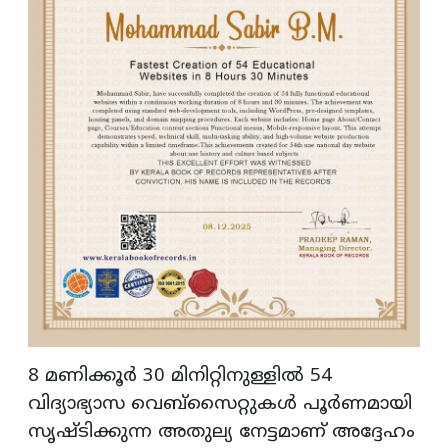
8 മണിക്കൂർ 30 മിനിറ്റിനുള്ളിൽ 54
വിദ്യാഭ്യാസ വെബ്സൈറ്റുകൾ പൂർണമായി
സൃഷ്ടിക്കുന്ന അതുല്യ നേട്ടമാണ് അദ്ദേഹം