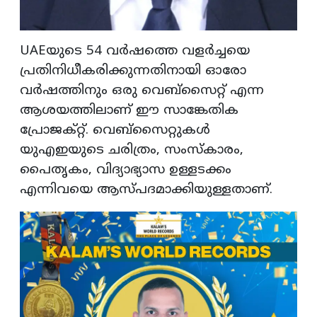
UAEയുടെ 54 വർഷത്തെ വളർച്ചയെ
പ്രതിനിധീകരിക്കുന്നതിനായി ഓരോ
വർഷത്തിനും ഒരു വെബ്സൈറ്റ് എന്ന
ആശയത്തിലാണ് ഈ സാങ്കേതിക
പ്രോജക്റ്റ്. വെബ്സൈറ്റുകൾ
യുഎഇയുടെ ചരിത്രം, സംസ്കാരം,
പൈതൃകം, വിദ്യാഭ്യാസ ഉള്ളടക്കം
എന്നിവയെ ആസ്പദമാക്കിയുള്ളതാണ്.