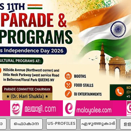
ാ
ഫൊകാന
US-PROFILES
എഴുത്തുകാര്‍
ഉള