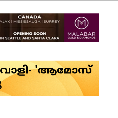
റവാളി- 'ആമോസ്
ൂ