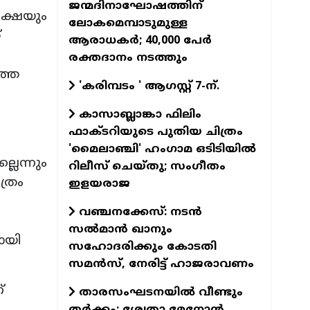
ജന്മദിനാഘോഷത്തിന്
ംക്ഷയും
ലോകമെമ്പാടുമുള്ള
്
ആരാധകര്‍; 40,000 പേര്‍
രക്തദാനം നടത്തും
്തെ
'കരിമ്പടം ' ആഗസ്റ്റ് 7-ന്.
കാസാബ്ലാങ്കാ ഫിലിം
ഫാക്ടറിയുടെ പുതിയ ചിത്രം
'മൈലാഞ്ചി' ഹംഗാമ ഒടിടിയില്‍
ലെന്നും
റിലീസ് ചെയ്തു; സംഗീതം
ത്രം
ഇളയരാജ
വഞ്ചനക്കേസ്: നടന്‍
സല്‍മാന്‍ ഖാനും
ായി
സഹോദരിക്കും കോടതി
സമന്‍സ്, നേരിട്ട് ഹാജരാവണം
്
താരസംഘടനയില്‍ വീണ്ടും
തര്‍ക്കം; ശ്വേതാ മേനോന്‍