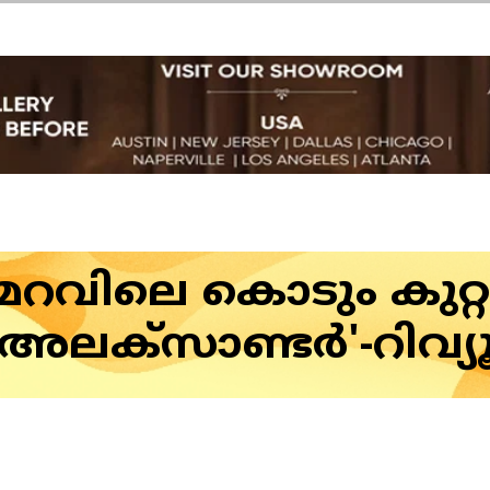
റവിലെ കൊടും കുറ്
അലക്‌സാണ്ടര്‍'-റിവ്യ