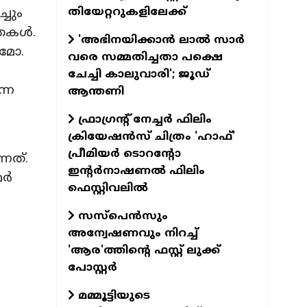
തിയേറ്ററുകളിലേക്ക്
്ചും
കള്‍.
'അഭിനയിക്കാന്‍ ലാല്‍ സാര്‍
മോ.
വരെ സമ്മതിച്ചതാ പക്ഷെ
ചേച്ചി കാലുവാരി'; ജൂഡ്
്ന
ആന്തണി
ഫ്രാഗ്രന്റ് നേച്ചര്‍ ഫിലിം
ക്രിയേഷന്‍സ് ചിത്രം 'ഹാഫ്'
പ്രീമിയര്‍ ടൊറന്റോ
നത്.
ഇന്റര്‍നാഷണല്‍ ഫിലിം
്‍
ഫെസ്റ്റിവലില്‍
സസ്പെന്‍സും
അന്വേഷണവും നിറച്ച്
'ആര'ത്തിന്റെ ഫസ്റ്റ് ലുക്ക്
പോസ്റ്റര്‍
മമ്മൂട്ടിയുടെ