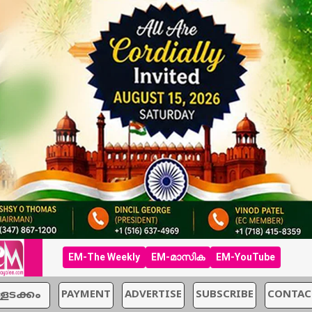
EM-The Weekly
EM-മാസിക
EM-YouTube
്ളടക്കം
PAYMENT
ADVERTISE
SUBSCRIBE
CONTAC