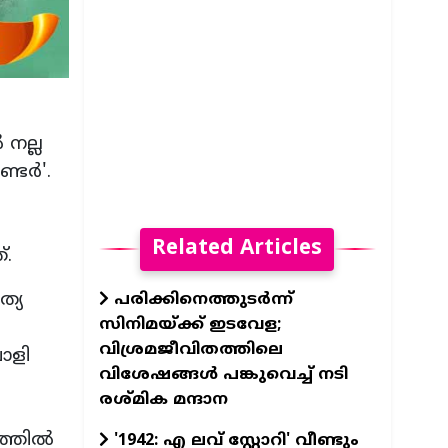
 നല്ല
ര്‍'.
Related Articles
്.
ത്യ
പരിക്കിനെത്തുടർന്ന്
സിനിമയ്ക്ക് ഇടവേള;
വിശ്രമജീവിതത്തിലെ
ാളി
വിശേഷങ്ങൾ പങ്കുവെച്ച് നടി
രശ്മിക മന്ദാന
്തില്‍
'1942: എ ലവ് സ്റ്റോറി' വീണ്ടും