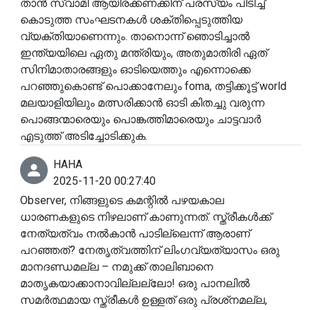
താൻ സ്വാമി ആയിരക്കണക്കിന് പരസ്യം പിടിച്ച്
കൊടുത്ത സംഘടനകൾ ശക്തിപ്പെടുത്തിയ
വ്യക്തിയാണെന്നും. താനൊന്ന് ഞൊടിച്ചാൽ
ഇന്ത്യയിലെ ഏതു മന്ത്രിയും, അതുമാതിരി ഏത്
സിനിമാതാരങ്ങളും ഓടിയെത്തും എന്നൊക്കെ
പറഞ്ഞുകൊണ്ട് പൊക്കാനേലും foma, തട്ടിക്കൂട്ട് world
മലയാളിയിലും മത്സരിക്കാൻ ഓടി കിതച്ചു വരുന്ന
പൊങ്ങന്മാരെയും പൊങ്കത്തിമാരെയും ചാട്ടവാർ
എടുത്ത് അടിച്ചോടിക്കുക.
HAHA
2025-11-20 00:27:40
Observer, നിങ്ങളുടെ കമന്റിൽ പഴയകാല
ധാരണകളുടെ നിഴലാണ് കാണുന്നത്. സ്ത്രീകൾക്ക്
നേത്യത്വം നൽകാൻ പാടില്ലെന്ന് ആരാണ്
പറഞ്ഞത്? നേതൃത്വത്തിന് ലിംഗവ്യത്യാസം ഒരു
മാനദണ്ഡമല്ല – നമുക്ക് താലിബാനെ
മാതൃകയാക്കാനാവില്ലല്ലോ! ഒരു പാനലിൽ
സമർത്ഥമായ സ്ത്രീകൾ ഉള്ളത് ഒരു പ്രശ്‌നമല്ല,