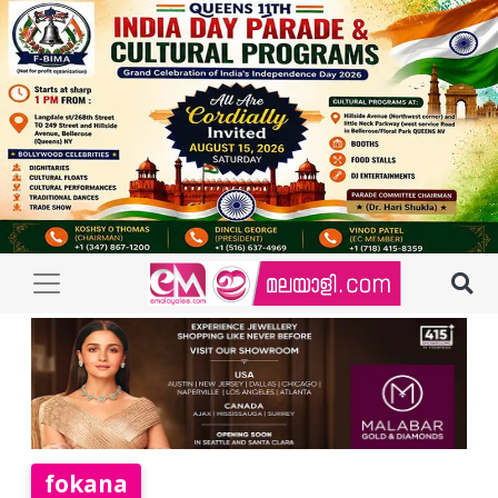
fokana