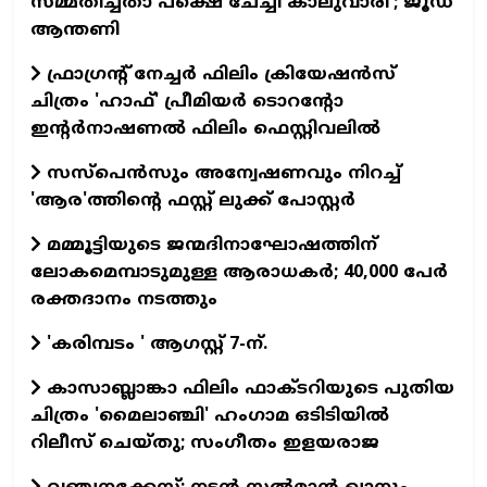
സമ്മതിച്ചതാ പക്ഷെ ചേച്ചി കാലുവാരി'; ജൂഡ്
ആന്തണി
ഫ്രാഗ്രന്റ് നേച്ചര്‍ ഫിലിം ക്രിയേഷന്‍സ്
ചിത്രം 'ഹാഫ്' പ്രീമിയര്‍ ടൊറന്റോ
ഇന്റര്‍നാഷണല്‍ ഫിലിം ഫെസ്റ്റിവലില്‍
സസ്പെന്‍സും അന്വേഷണവും നിറച്ച്
'ആര'ത്തിന്റെ ഫസ്റ്റ് ലുക്ക് പോസ്റ്റര്‍
മമ്മൂട്ടിയുടെ ജന്മദിനാഘോഷത്തിന്
ലോകമെമ്പാടുമുള്ള ആരാധകര്‍; 40,000 പേര്‍
രക്തദാനം നടത്തും
'കരിമ്പടം ' ആഗസ്റ്റ് 7-ന്.
കാസാബ്ലാങ്കാ ഫിലിം ഫാക്ടറിയുടെ പുതിയ
ചിത്രം 'മൈലാഞ്ചി' ഹംഗാമ ഒടിടിയില്‍
റിലീസ് ചെയ്തു; സംഗീതം ഇളയരാജ