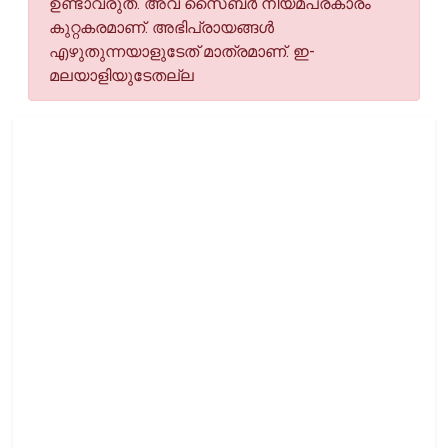
ഉണ്ടാവരുത്. അവ സൈബര്‍ നിയമപ്രകാരം
കുറ്റകരമാണ്. അഭിപ്രായങ്ങള്‍
എഴുതുന്നയാളുടേത് മാത്രമാണ്. ഇ-
മലയാളിയുടേതല്ല