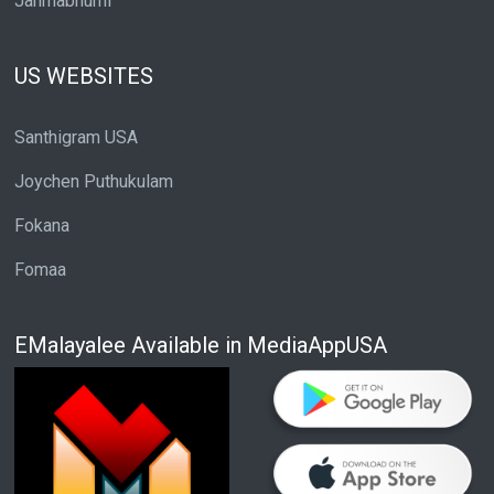
Janmabhumi
US WEBSITES
Santhigram USA
Joychen Puthukulam
Fokana
Fomaa
EMalayalee Available in MediaAppUSA