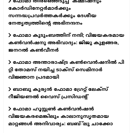
ഫോമാ തിരഞ്ഞെടുപ്പ് കമ്മീഷനും
കോർഡിനേറ്റർമാർക്കും
സന്നദ്ധപ്രവർത്തകർക്കും ദേശീയ
നേതൃത്വത്തിന്റെ അഭിനന്ദനം
ഫോമാ കുടുംബത്തിന് നന്ദി; വിജയകരമായ
കൺവൻഷനു അഭിവാദ്യം: ജിജു കുളങ്ങര,
ജനറൽ കൺവീനർ
ഫോമാ അന്താരാഷ്ട്ര കൺവെൻഷനിൽ പി
റ്റി തോമസ് നയിച്ച ടാക്‌സ്‌ സെമിനാർ
വിജ്ഞാന പ്രദമായി
ബാബു കുര്യൻ ഫോമാ ഗ്രേറ്റ് ലേക്സ്
റീജിയണൽ വൈസ് പ്രസിഡന്റ്
ഫോമാ ഹൂസ്റ്റൺ കൺവൻഷൻ
വിജയകരമെങ്കിലും കാലാനുസൃതമായ
മാറ്റങ്ങൾ അനിവാര്യം: ബബ്്‌ലു ചാക്കോ