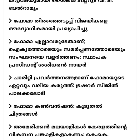
മറുപടിയുമായി ശൈലജ ടീച്ചറും വി. ടി.
ബൽറാമും
ഫോമാ തിരഞ്ഞെടുപ്പ് വിജയികളെ
ഔദ്യോഗികമായി പ്രഖ്യാപിച്ചു
ഫോമാ എല്ലാവരുടേതാണ്;
ഐക്യത്തോടെയും സമർപ്പണത്തോടെയും
സംഘടനയെ വളർത്തണം: സ്ഥാപക
പ്രസിഡന്റ് ശശിധരൻ നായർ
ചാരിറ്റി പ്രവർത്തനങ്ങളാണ് ഫോമായുടെ
ഏറ്റവും വലിയ കരുത്ത്: ട്രഷറർ സിജിൽ
പാലക്കലോടി
ഫോമാ കണ്‍വന്‍ഷന്‍: കൂടുതല്‍
ചിത്രങ്ങള്‍
അമേരിക്കൻ മലയാളികൾ കേരളത്തിന്റെ
വികസന പങ്കാളികളാകണം: കെ.കെ.