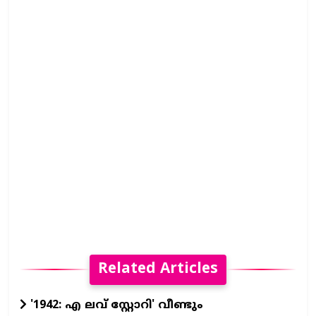
Related Articles
'1942: എ ലവ് സ്റ്റോറി' വീണ്ടും