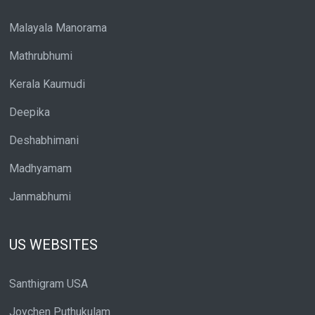
Malayala Manorama
Mathrubhumi
Kerala Kaumudi
Deepika
Deshabhimani
Madhyamam
Janmabhumi
US WEBSITES
Santhigram USA
Joychen Puthukulam