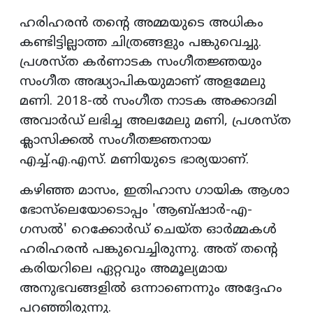
ഹരിഹരൻ തൻ്റെ അമ്മയുടെ അധികം
കണ്ടിട്ടില്ലാത്ത ചിത്രങ്ങളും പങ്കുവെച്ചു.
പ്രശസ്ത കർണാടക സംഗീതജ്ഞയും
സംഗീത അദ്ധ്യാപികയുമാണ് അളമേലു
മണി. 2018-ൽ സംഗീത നാടക അക്കാദമി
അവാർഡ് ലഭിച്ച അലമേലു മണി, പ്രശസ്ത
ക്ലാസിക്കൽ സംഗീതജ്ഞനായ
എച്ച്.എ.എസ്. മണിയുടെ ഭാര്യയാണ്.
കഴിഞ്ഞ മാസം, ഇതിഹാസ ഗായിക ആശാ
ഭോസ്‌ലെയോടൊപ്പം 'ആബ്ഷാർ-എ-
ഗസൽ' റെക്കോർഡ് ചെയ്ത ഓർമ്മകൾ
ഹരിഹരൻ പങ്കുവെച്ചിരുന്നു. അത് തൻ്റെ
കരിയറിലെ ഏറ്റവും അമൂല്യമായ
അനുഭവങ്ങളിൽ ഒന്നാണെന്നും അദ്ദേഹം
പറഞ്ഞിരുന്നു.