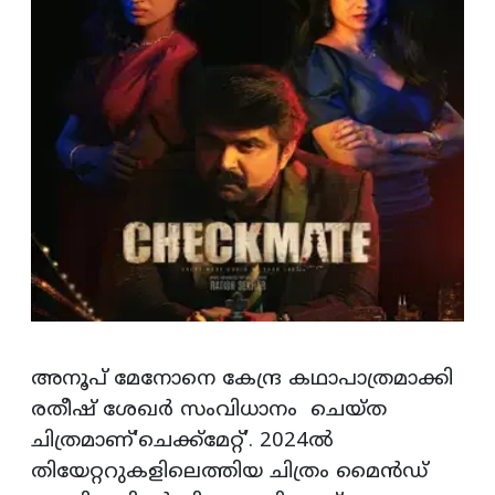
അനൂപ് മേനോനെ കേന്ദ്ര കഥാപാത്രമാക്കി
രതീഷ് ശേഖർ സംവിധാനം ചെയ്ത
ചിത്രമാണ്‘ചെക്ക്‌മേറ്റ്’. 2024ൽ
തിയേറ്ററുകളിലെത്തിയ ചിത്രം മൈൻഡ് ​