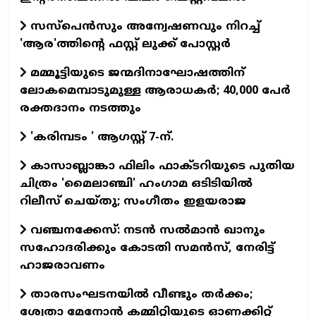
സസ്പെന്‍സും അന്വേഷണവും നിറച്ച്
'ആര'ത്തിന്റെ ഫസ്റ്റ് ലുക്ക് പോസ്റ്റര്‍
മമ്മൂട്ടിയുടെ ജന്മദിനാഘോഷത്തിന്
ലോകമെമ്പാടുമുള്ള ആരാധകര്‍; 40,000 പേര്‍
രക്തദാനം നടത്തും
'കരിമ്പടം ' ആഗസ്റ്റ് 7-ന്.
കാസാബ്ലാങ്കാ ഫിലിം ഫാക്ടറിയുടെ പുതിയ
ചിത്രം 'മൈലാഞ്ചി' ഹംഗാമ ഒടിടിയില്‍
റിലീസ് ചെയ്തു; സംഗീതം ഇളയരാജ
വഞ്ചനക്കേസ്: നടന്‍ സല്‍മാന്‍ ഖാനും
സഹോദരിക്കും കോടതി സമന്‍സ്, നേരിട്ട്
ഹാജരാവണം
താരസംഘടനയില്‍ വീണ്ടും തര്‍ക്കം;
ശ്വേതാ മേനോന്‍ കമ്മിറ്റിയുടെ ഓണക്കിറ്റ്