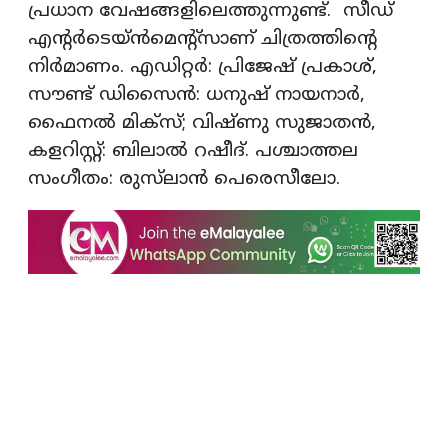
പ്രധാന വേഷങ്ങളിലെത്തുന്നുണ്ട്. സീഡ്
എന്റര്‍ടെയ്ൻമെന്റ്സാണ് ചിത്രത്തിന്റെ
നിർമാണം. എഡിറ്റർ: പ്രിജേഷ് പ്രകാശ്,
സൗണ്ട് ഡിസൈൻ: ധനുഷ് നായനാർ,
ഫൈനൽ മിക്‌സ്; വിഷ്ണു സുജാതൻ,
കളറിസ്റ്റ്: ബിലാല്‍ റഷീദ്. പശ്ചാത്തല
സംഗീതം: രുസ്‌ലാന്‍ പെരെസീലോ.