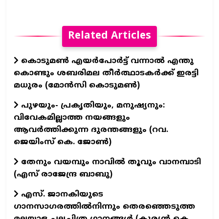
Related Articles
കൊടുമൺ എയർപോർട്ട് വന്നാൽ എന്തു
കൊണ്ടും ശബരിമല തീർത്ഥാടകർക്ക് ഇരട്ടി
മധുരം (മോൻസി കൊടുമൺ)
പുഴയും- പ്രകൃതിയും, മനുഷ്യനും:
വിവേകമില്ലാത്ത നയങ്ങളും
ആവര്‍ത്തിക്കുന്ന ദുരന്തങ്ങളും (റവ.
ജെയിംസ് കെ. ജോണ്‍)
തേനും വയമ്പും നാവിൽ തൂവും വാനമ്പാടി
(എസ് രാജേന്ദ്ര ബാബു)
എസ്. ജാനകിയുടെ
ഗാനസാഗരത്തിൽനിന്നും തെരഞ്ഞെടുത്ത
മലയാള ചലച്ചിത്ര ഗാനങ്ങൾ (കുര്യൻ കെ