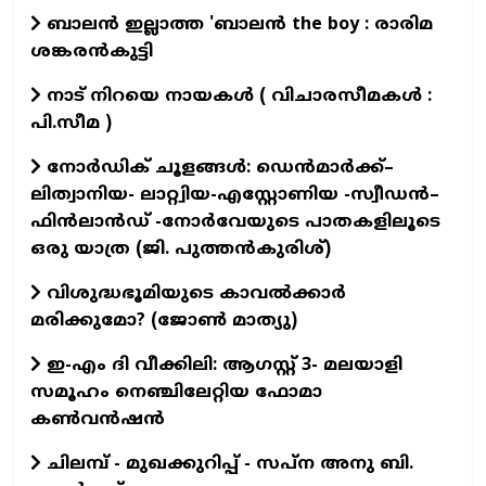
ബാലൻ ഇല്ലാത്ത 'ബാലൻ the boy : രാരിമ
ശങ്കരൻകുട്ടി
നാട് നിറയെ നായകൾ ( വിചാരസീമകൾ :
പി.സീമ )
നോർഡിക് ചൂളങ്ങൾ: ഡെൻമാർക്ക്–
ലിത്വാനിയ- ലാറ്റ്വിയ-എസ്റ്റോണിയ -സ്വീഡൻ–
ഫിൻലാൻഡ് -നോർവേയുടെ പാതകളിലൂടെ
ഒരു യാത്ര (ജി. പുത്തൻകുരിശ്)
വിശുദ്ധഭൂമിയുടെ കാവല്‍ക്കാര്‍
മരിക്കുമോ? (ജോണ്‍ മാത്യു)
ഇ-എം ദി വീക്കിലി: ആഗസ്റ്റ് 3- മലയാളി
സമൂഹം നെഞ്ചിലേറ്റിയ ഫോമാ
കൺവൻഷൻ
ചിലമ്പ് - മുഖക്കുറിപ്പ് - സപ്ന അനു ബി.