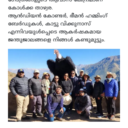
ഗോത്രങ്ങളുടെ ആവാസ കേന്ദ്രമാണ്
കോൾക്ക താഴ്വര.
ആൻഡിയൻ കോണ്ടർ, ഭീമൻ ഹമ്മിംഗ്
ബേർഡുകൾ, കാട്ടു വിക്കുനാസ്
എന്നിവയുൾപ്പെടെ ആകർഷകമായ
ജന്തുജാലങ്ങളെ നിങ്ങൾ കണ്ടുമുട്ടും.