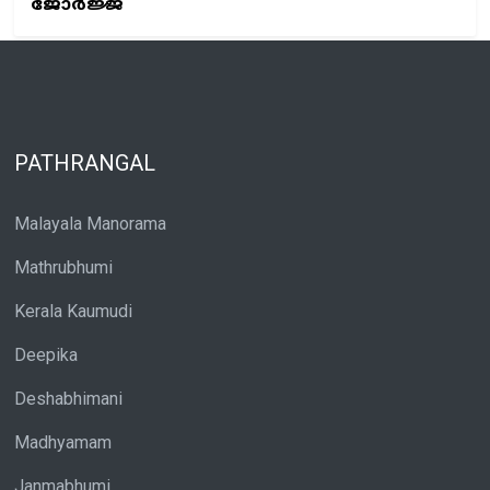
ജോർജ്ജ്
PATHRANGAL
Malayala Manorama
Mathrubhumi
Kerala Kaumudi
Deepika
Deshabhimani
Madhyamam
Janmabhumi