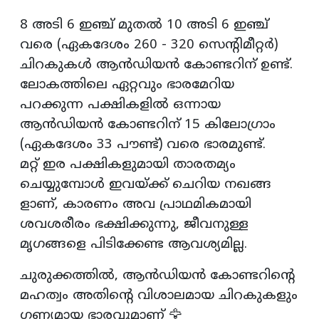
8 അടി 6 ഇഞ്ച് മുതൽ 10 അടി 6 ഇഞ്ച്
വരെ (ഏകദേശം 260 - 320 സെന്റിമീറ്റർ)
ചിറകുകൾ ആൻഡിയൻ കോണ്ടറിന് ഉണ്ട്.
ലോകത്തിലെ ഏറ്റവും ഭാരമേറിയ
പറക്കുന്ന പക്ഷികളിൽ ഒന്നായ
ആൻഡിയൻ കോണ്ടറിന് 15 കിലോഗ്രാം
(ഏകദേശം 33 പൗണ്ട്) വരെ ഭാരമുണ്ട്.
മറ്റ് ഇര പക്ഷികളുമായി താരതമ്യം
ചെയ്യുമ്പോൾ ഇവയ്ക്ക് ചെറിയ നഖങ്ങ
ളാണ്, കാരണം അവ പ്രാഥമികമായി
ശവശരീരം ഭക്ഷിക്കുന്നു, ജീവനുള്ള
മൃഗങ്ങളെ പിടിക്കേണ്ട ആവശ്യമില്ല.
ചുരുക്കത്തിൽ, ആൻഡിയൻ കോണ്ടറിൻ്റെ
മഹത്വം അതിൻ്റെ വിശാലമായ ചിറകുകളും
ഗണ്യമായ ഭാരവുമാണ് 🦅