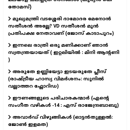
തോമസ്)
മുഖ്യമന്ത്രി വടശ്ശേരി ദാമോദര മേനോൻ
സതീശൻ അല്ലേ? VD സതീശൻ മുൻ
പ്രതിപക്ഷ നേതാവണ് (ജോസ് കാടാപുറം)
ഇന്നലെ രാത്രി ഒരു മണിക്കാണ് ഞാൻ
സ്വതന്ത്രയായത് ( ഇറ്റലിയിൽ : മിനി ആന്റണി
)
അരുതേ ഉണ്ണിയേട്ടാ ഇടയരുതേ പ്ലീസ്
(രാഷ്ട്രീയ ഹാസ്യ വിമർശനം: സുനിൽ
വല്ലാത്തറ ഫ്ലോറിഡ)
ഈണങ്ങളുടെ പരിചാരകന്മാര്‍ (എന്‍റെ
സംഗീത വഴികള്‍ -14 : എസ് രാജേന്ദ്രബാബു)
അവാർഡ് വിഴുങ്ങികൾ (ഓട്ടൻതുള്ളൽ:
ജോൺ ഇളമത)