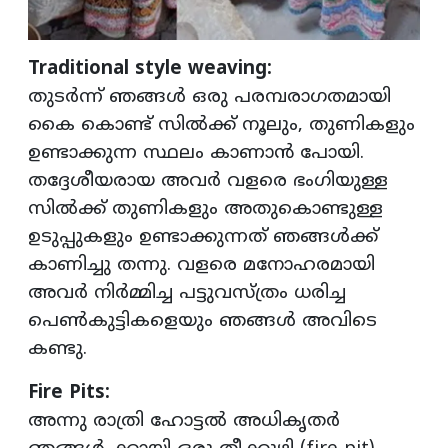
Traditional style weaving:
തുടർന്ന് ഞങ്ങൾ ഒരു പരമ്പരാഗതമായി
കൈ കൊണ്ട് സിൽക്ക് നൂലും, തുണികളും
ഉണ്ടാക്കുന്ന സ്ഥലം കാണാൻ പോയി.
തദ്ദേശീയരായ അവർ വളരെ ഭംഗിയുള്ള
സിൽക്ക് തുണികളും അതുകൊണ്ടുള്ള
ഉടുപ്പുകളും ഉണ്ടാക്കുന്നത് ഞങ്ങൾക്ക്
കാണിച്ചു തന്നു. വളരെ മനോഹരമായി
അവർ നിർമ്മിച്ച പട്ടുവസ്ത്രം ധരിച്ച
പെൺകുട്ടികളെയും ഞങ്ങൾ അവിടെ
കണ്ടു.
Fire Pits:
അന്നു രാത്രി ഹോട്ടൽ അധികൃതർ