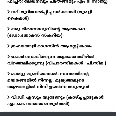
ഫീച്ചര്‍: ലേഖനവും ചിത്രങ്ങളും എം ടി സാജു)
നദി മുറിവേൽപ്പിച്ചവർക്കായി (മുരളീ
കൈമൾ)
ഒരു മീരാസാധുവിന്റെ ആത്മകഥ
(ഡോ.തോമസ് സ്കറിയ)
ഇ-മലയാളി മാഗസിൻ ആഗസ്റ്റ് ലക്കം
ചോർന്നൊലിക്കുന്ന ആകാശക്കീഴിൽ
വിറങ്ങലിക്കുന്നു (വിചാരസീമകൾ : പി.സീമ )
മാത്യു മുണ്ടിയാങ്കൽ: സമ്പത്തിന്റെ
ഉയരങ്ങളിൽ നിന്നല്ല, മൂല്യങ്ങളുടെ
ആഴങ്ങളിൽ നിന്ന് ഉയർന്ന മനുഷ്യൻ
വി.ഡി.എസും യൂടേണും (കാഴ്ച്ചപ്പാടുകള്‍:
എം.കെ നാരായണമൂർത്തി)