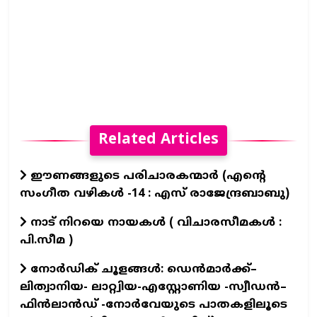
Related Articles
ഈണങ്ങളുടെ പരിചാരകന്മാര്‍ (എന്‍റെ
സംഗീത വഴികള്‍ -14 : എസ് രാജേന്ദ്രബാബു)
നാട് നിറയെ നായകൾ ( വിചാരസീമകൾ :
പി.സീമ )
നോർഡിക് ചൂളങ്ങൾ: ഡെൻമാർക്ക്–
ലിത്വാനിയ- ലാറ്റ്വിയ-എസ്റ്റോണിയ -സ്വീഡൻ–
ഫിൻലാൻഡ് -നോർവേയുടെ പാതകളിലൂടെ