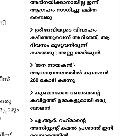
അഭിനയിക്കാനായില്ല ഇന്ന്
ആഗ്രഹം സാധിച്ചു: മമിത
ബൈജു
നീ
ശ്രീദേവിയുടെ വിവാഹം
കഴിഞ്ഞുവെന്ന് അറിഞ്ഞ്, ആ
ദിവസം മുഴുവനിരുന്ന്
കരഞ്ഞു'; അല്ലു അര്‍ജുന്‍
,
‘ജന നായകൻ’-
ആഗോളതലത്തിൽ കളക്ഷൻ
ീസ്
260 കോടി കടന്നു
കുഞ്ചാക്കോ ബോബന്റെ
കവിളത്ത് ഉമ്മകളുമായി ഒരു
 ഒരു
ബാലന്‍
്പോഴും
െ
എ.ആര്‍. റഹ്‌മാന്റെ
അസിസ്റ്റന്റ് കമല്‍ പ്രശാന്ത് ഇനി
ലീസ്
മലയാളത്തില്‍