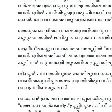
വർഷത്തോളമാകുന്നു കേരളത്തിലെ വേദിക
വേദികളിൽ പാടിയിട്ടുള്ളൊരു പിന്നണി ഗ
തകർക്കാനാവാത്തൊരു റെക്കോഡാണത്
അതുകൊണ്ട്തന്നെ മലയാളമറിയാവുന്
കുടുംബത്തിൽ ജനിച്ച കോട്ടയം സ്വദേശ
ആലീസ്മാത്യു നാലാമത്തെ വയസ്സിൽ “കോട
വേദികളിലെത്തിയത്. മലയാള മനോരമ ആഴ്ചപ
കുട്ടികൾക്കു വേണ്ടി തുടങ്ങിയ ട്രൂപ്പായിര
സ്‌കൂൾ പഠനത്തിനുശേഷം തിരുവനന്ത
സംഗീതമഭ്യസിച്ചശേഷം സ്വാതിതിരുനാ
ഗാനപ്രവീണയും നേടി.
ഗായകൻ ബ്രഹ്മാനന്ദനോടൊപ്പമായിരുന
"അജന്താ ഓർക്കസ്ട്ര"ട്രൂപ്പിലൂടെ. പിന്ന