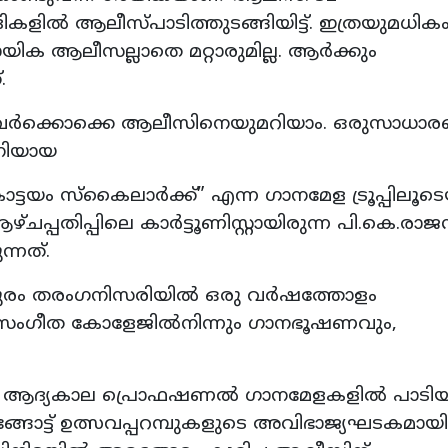
ളിൽ ആലീസ്പാടിത്തുടങ്ങിയിട്ട്. ഇത്രയുമധിക
ായിക ആലീസല്ലാതെ മറ്റാരുമില്ല. ആർക്കും
.
നവർക്കൊക്കെ ആലീസിനെയുമറിയാം. ഒരുസാധാ
ിനിയായ
്ടയം സ്കൈലാർക്ക്” എന്ന ഗാനമേള ട്രൂപ്പിലൂട
്പതിപ്പിലെ കാർട്ടൂണിസ്റ്റായിരുന്ന പി.കെ.രാ
ുന്നത്.
പുരം തരംഗനിസരിയിൽ ഒരു വർഷത്തോളം
ൾ സംഗീത കോളേജിൽനിന്നും ഗാനഭൂഷണവും,
്നു ആദ്യകാല പ്രൊഫഷണൽ ഗാനമേളകളിൽ പാടിയ
ീടങ്ങോട്ട് ഉത്സവപ്പറമ്പുകളുടെ അവിഭാജ്യഘടകമായി