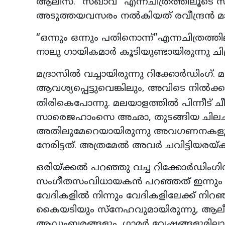
ആലീസ്. “സഖാവ്” എന്നചിത്രത്തിലൂടെ സ
അടുത്തയവസരം നൽകിയത് രവീന്ദ്രൻ മാസ്റ
“ഒന്നും ഒന്നും പതിനൊന്ന്”എന്നചിത്രത്
നാലു ഗായികമാർ കൂടിയുണ്ടായിരുന്നു ചി
മദ്രാസിൽ വച്ചായിരുന്നു റിക്കോർഡിംഗ്. മ
ആവശ്യപ്പെട്ടുവെങ്കിലും, അവിടെ നിൽക
തിരികെപോന്നു. മലയാളത്തിൽ പിന്നീട് ചീഫ
സാരെജഹാംസെ അഛാ, തുടങ്ങിയ ചിലചിത്
അതിലുമേറെയായിരുന്നു അവഗണനകളും,
നേരിട്ടത്. അത്രമേൽ അവർ ചവിട്ടിയരയ്ക്കപ
ഒരിയ്ക്കൽ പറഞ്ഞു വച്ച റിക്കോർഡിംഗിന
സംഗീതസംവിധായകൻ പറഞ്ഞത് ഇന്നും 
വേദികളിൽ നിന്നും വേദികളിലേക്ക് നിറ
കൈയടിയും സ്നേഹവുമായിരുന്നു, ആലീസ
ആഡംബരങ്ങളും, ഗ്ലാമർ വേഷങ്ങളുമില