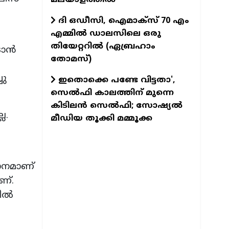
ദി ഒഡീസി, ഐമാക്സ് 70 എം
എമ്മിൽ ഡാലസിലെ ഒരു
തിയേറ്ററിൽ (ഏബ്രഹാം
ടാൻ
തോമസ്)
ചു
ഇതൊക്കെ പണ്ടേ വിട്ടതാ',
സെല്‍ഫി കാലത്തിന് മുന്നെ
കിടിലന്‍ സെല്‍ഫി; സോഷ്യല്‍
ല.
മീഡിയ തൂക്കി മമ്മൂക്ക
ഗാനമാണ്
ണ്.
ളിൽ