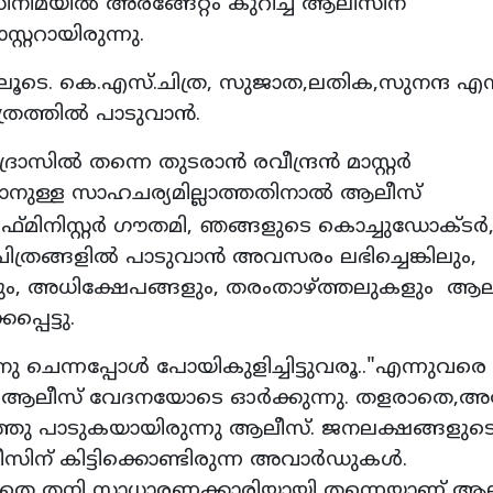
ിനിമയിൽ അരങ്ങേറ്റം കുറിച്ച ആലീസിന്
്ററായിരുന്നു.
തിലൂടെ. കെ.എസ്.ചിത്ര, സുജാത,ലതിക,സുനന്ദ എന്
ത്രത്തിൽ പാടുവാൻ.
ദ്രാസിൽ തന്നെ തുടരാൻ രവീന്ദ്രൻ മാസ്റ്റർ
്കാനുള്ള സാഹചര്യമില്ലാത്തതിനാൽ ആലീസ്
ഞ
്മിനിസ്റ്റർ ഗൗതമി,
ങ്ങളുടെ കൊച്ചുഡോക്ടർ
രങ്ങളിൽ പാടുവാൻ അവസരം ലഭിച്ചെങ്കിലും,
 അധിക്ഷേപങ്ങളും, തരംതാഴ്ത്തലുകളും ആല
്പെട്ടു.
ു ചെന്നപ്പോൾ പോയികുളിച്ചിട്ടുവരൂ.."എന്നുവരെ
ആലീസ് വേദനയോടെ ഓർക്കുന്നു. തളരാതെ,അപ
ഞ്ഞു പാടുകയായിരുന്നു ആലീസ്. ജനലക്ഷങ്ങളുട
ിന് കിട്ടിക്കൊണ്ടിരുന്ന അവാർഡുകൾ.
്ലാതെ തനി സാധാരണക്കാരിയായി തന്നെയാണ് ആ