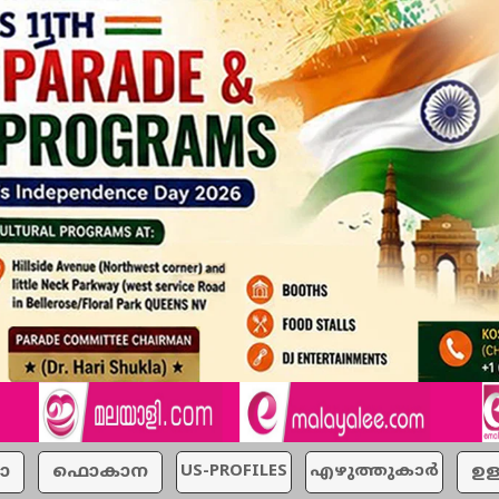
ാ
ഫൊകാന
US-PROFILES
എഴുത്തുകാര്‍
ഉള