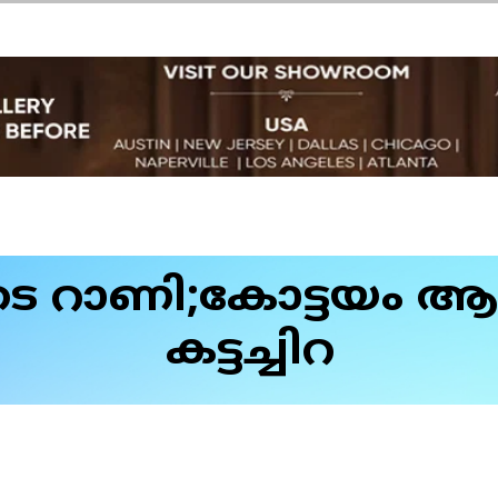
 റാണി;കോട്ടയം ആല
കട്ടച്ചിറ