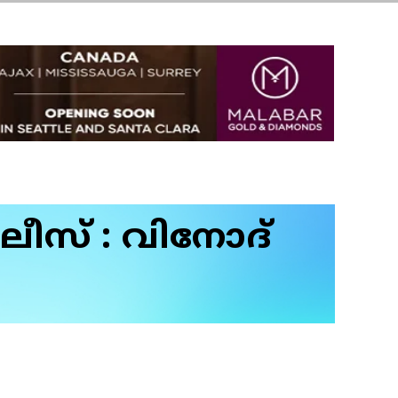
ീസ് : വിനോദ്