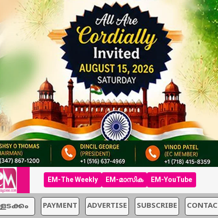
EM-The Weekly
EM-മാസിക
EM-YouTube
്ളടക്കം
PAYMENT
ADVERTISE
SUBSCRIBE
CONTAC