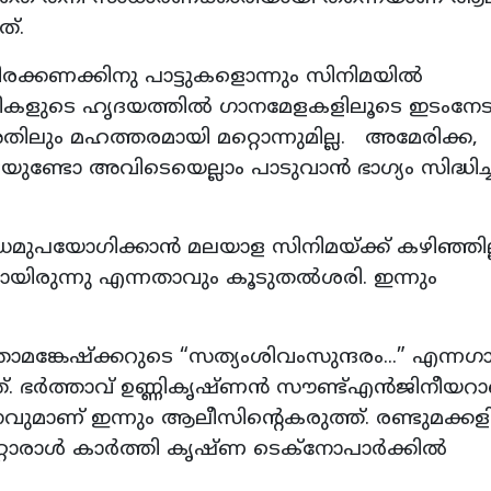
ത്.
രക്കണക്കിനു പാട്ടുകളൊന്നും സിനിമയിൽ
ാളികളുടെ ഹൃദയത്തിൽ ഗാനമേളകളിലൂടെ ഇടംനേ
 അതിലും മഹത്തരമായി മറ്റൊന്നുമില്ല. അമേരിക്ക,
്ടോ അവിടെയെല്ലാം പാടുവാൻ ഭാഗ്യം സിദ്ധിച്
ുപയോഗിക്കാൻ മലയാള സിനിമയ്ക്ക് കഴിഞ്ഞില്
ുകയായിരുന്നു എന്നതാവും കൂടുതൽശരി. ഇന്നും
ങ്കേഷ്ക്കറുടെ “സത്യംശിവംസുന്ദരം...” എന്ന
്ളത്. ഭർത്താവ് ഉണ്ണികൃഷ്ണൻ സൗണ്ട്എൻജിനീയറാ
ഹനവുമാണ് ഇന്നും ആലീസിന്റെകരുത്ത്. രണ്ടുമക്ക
്റൊരാൾ കാർത്തി കൃഷ്ണ ടെക്‌നോപാർക്കിൽ