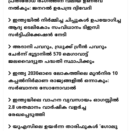
പ്രതിരോധ രംഗത്തിന് വലിയ ഉണർവ്
നൽകും: ജനറൽ ഉപേന്ദ്ര ദ്വിവേദി
ഇന്ത്യയിൽ നിർമ്മിച്ച ചിപ്പുകൾ ഉപയോഗിച്ച
ആദ്യ ടെലികോം സംവിധാനം ടിഇസി
സർട്ടിഫിക്കേഷൻ നേടി
അദാനി പവറും, ഡ്രുക്ക് ഗ്രീൻ പവറും
ചേർന്ന് ഭൂട്ടാനിൽ 570 മെഗാവാട്ട്
ജലവൈദ്യുത പദ്ധതി സ്ഥാപിക്കും
ഇന്ത്യ 2030ഓടെ ലോകത്തിലെ മുൻനിര 10
കപ്പൽനിർമാണ രാജ്യങ്ങളിൽ ഒന്നാകും:
സർബാനന്ദ സോനോവാൽ
ഇന്ത്യയിലെ വാഹന വ്യവസായം ഓഗസ്റ്റിൽ
2.8 ശതമാനം വാർഷിക വളർച്ച
രേഖപ്പെടുത്തി
യുഎസിലെ ഉയർന്ന താരിഫുകൾ 'ഗോലു