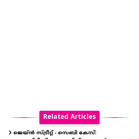
Related Articles
ജെയ്ൻ സ്ട്രീറ്റ് - സെബി കേസ്: