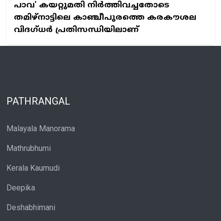
പാവ' കയറ്റുമതി നിർത്തിവച്ചതോടെ
തമിഴ്‌നാട്ടിലെ കാഞ്ചീപുരത്തെ കരകൗശല
വിദഗ്ധർ പ്രതിസന്ധിയിലാണ്
PATHRANGAL
Malayala Manorama
Mathrubhumi
Kerala Kaumudi
Deepika
Deshabhimani