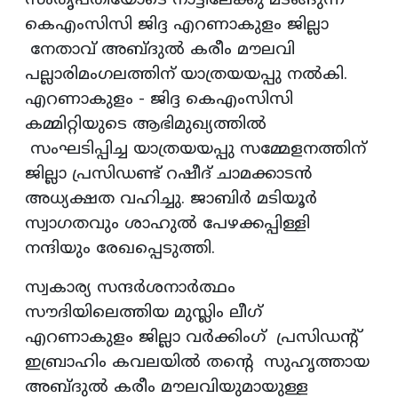
സംതൃപ്തിയോടെ നാട്ടിലേക്കു മടങ്ങുന്ന
കെഎംസിസി ജിദ്ദ എറണാകുളം ജില്ലാ
നേതാവ് അബ്ദുല്‍ കരീം മൗലവി
പല്ലാരിമംഗലത്തിന് യാത്രയയപ്പു നല്‍കി.
എറണാകുളം - ജിദ്ദ കെഎംസിസി
കമ്മിറ്റിയുടെ ആഭിമുഖ്യത്തില്‍
സംഘടിപ്പിച്ച യാത്രയയപ്പു സമ്മേളനത്തിന്
ജില്ലാ പ്രസിഡണ്ട് റഷീദ് ചാമക്കാടന്‍
അധ്യക്ഷത വഹിച്ചു. ജാബിര്‍ മടിയൂര്‍
സ്വാഗതവും ശാഹുല്‍ പേഴക്കപ്പിള്ളി
നന്ദിയും രേഖപ്പെടുത്തി.
സ്വകാര്യ സന്ദര്‍ശനാര്‍ത്ഥം
സൗദിയിലെത്തിയ മുസ്ലിം ലീഗ്
എറണാകുളം ജില്ലാ വര്‍ക്കിംഗ് പ്രസിഡന്റ്
ഇബ്രാഹിം കവലയില്‍ തന്റെ സുഹൃത്തായ
അബ്ദുല്‍ കരീം മൗലവിയുമായുള്ള