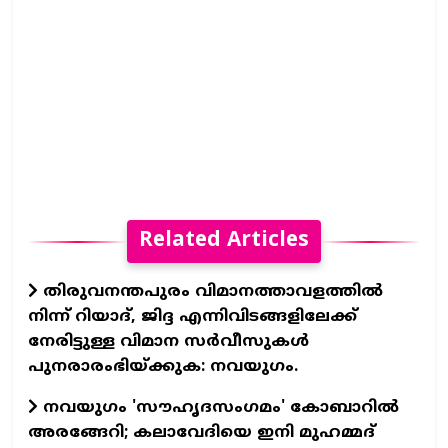
Related Articles
തിരുവനന്തപുരം വിമാനത്താവളത്തില്‍
നിന്ന് റിയാദ്, ജിദ്ദ എന്നിവിടങ്ങളിലേക്ക്
നേരിട്ടുള്ള വിമാന സര്‍വീസുകള്‍
പുനരാരംഭിയ്ക്കുക: നവയുഗം.
നവയുഗം 'സൗഹൃദസംഗമം' കോബാറില്‍
അരങ്ങേറി; കലാവേദിയെ ഇനി മുഹമ്മദ്