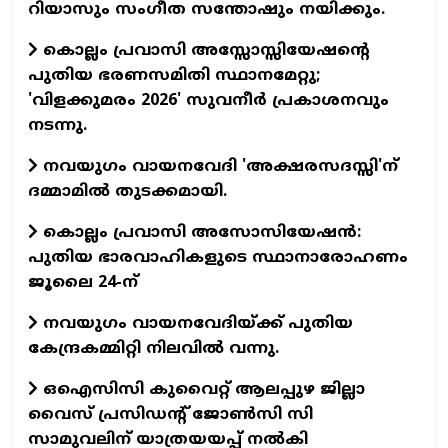
റിയാസും സംഗീത സന്തോഷും നയിക്കും.
കൊല്ലം പ്രവാസി അസ്സോസ്സിയേഷന്റെ
പുതിയ ഭരണസമിതി സ്ഥാനമേറ്റു;
'വിളക്കുമരം 2026' സുവനീര്‍ പ്രകാശനവും
നടന്നു.
നവയുഗം വായനവേദി 'അക്ഷരസദസ്സി'ന്
ദമ്മാമില്‍ തുടക്കമായി.
കൊല്ലം പ്രവാസി അസോസിയേഷന്‍:
പുതിയ ഭാരവാഹികളുടെ സ്ഥാനാരോഹണം
ജൂലൈ 24-ന്
നവയുഗം വായനവേദിയ്ക്ക് പുതിയ
കേന്ദ്രകമ്മിറ്റി നിലവില്‍ വന്നു.
ഒഐസിസി കുവൈറ്റ് ആലപ്പുഴ ജില്ലാ
വൈസ് പ്രസിഡന്റ് ജോണ്‍സി സി
സാമുവലിന് യാത്രയയപ്പ് നല്‍കി