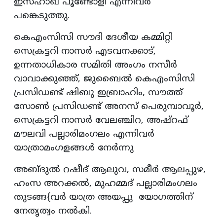
ഇസ്ഹാഖ് പൂണ്ടോളി എന്നിവര്‍
പങ്കെടുത്തു.
കെഎംസിസി സൗദി ദേശീയ കമ്മിറ്റി
സെക്രട്ടറി നാസര്‍ എടവനക്കാട്,
ഉന്നതാധികാര സമിതി അംഗം നസീര്‍
വാവാക്കുഞ്ഞ്, ജുബൈല്‍ കെഎംസിസി
പ്രസിഡണ്ട് ഷിബു ഇബ്രാഹിം, സൗത്ത്
സോണ്‍ പ്രസിഡണ്ട് അനസ് പെരുമ്പാവൂര്‍,
സെക്രട്ടറി നാസര്‍ വേലഞ്ചിറ, അഷ്‌റഫ്
മൗലവി പല്ലാരിമംഗലം എന്നിവര്‍
യാത്രാമംഗളങ്ങള്‍ നേര്‍ന്നു
അബ്ദുല്‍ റഷീദ് ആലുവ, സമീര്‍ ആലപ്പുഴ,
ഹംസ അറക്കല്‍, മുഹമ്മദ് പല്ലാരിമംഗലം
തുടങ്ങ{വര്‍ യാത്ര അയപ്പു യോഗത്തിന്
നേതൃത്വം നല്‍കി.