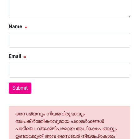
Name
Email
Submit
അസഭ്യവും നിയമവിരുദ്ധവും
അപകീര്‍ത്തികരവുമായ പരാമര്‍ശങ്ങള്‍
പാടില്ല. വ്യക്തിപരമായ അധിക്ഷേപങ്ങളും
ഉണ്ടാവരുത്. അവ സൈബര്‍ നിയമപ്രകാരം