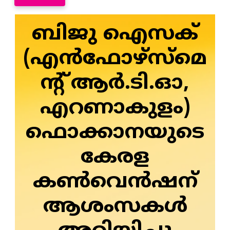
ബിജു ഐസക്
(എൻഫോഴ്‌സ്‌മെ
ന്റ് ആർ.ടി.ഓ,
എറണാകുളം)
ഫൊക്കാനയുടെ
കേരള
കൺവെൻഷന്
ആശംസകൾ