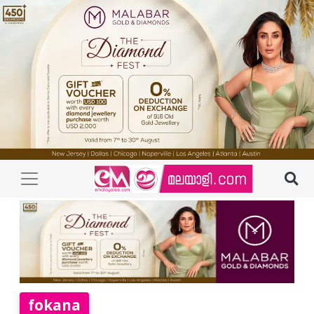
fokana