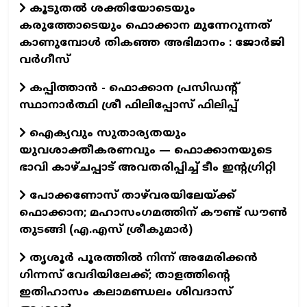
കൂടുതൽ ശക്തിയോടെയും
കരുത്തോടെയും ഫൊക്കാന മുന്നേറുന്നത്
കാണുമ്പോൾ തികഞ്ഞ അഭിമാനം : ജോർജി
വർഗീസ്
കപ്പിത്താൻ - ഫൊക്കാന പ്രസിഡന്റ്
സ്ഥാനാർത്ഥി ശ്രീ ഫിലിപ്പോസ് ഫിലിപ്പ്
ഐക്യവും സുതാര്യതയും
യുവശാക്തീകരണവും — ഫൊക്കാനയുടെ
ഭാവി കാഴ്ചപ്പാട് അവതരിപ്പിച്ച് ടീം ഇന്റഗ്രിറ്റി
പോക്കണോസ് താഴ്‌വരയിലേയ്ക്ക്
ഫൊക്കാന; മഹാസംഗമത്തിന് കൗണ്ട് ഡൗണ്‍
തുടങ്ങി (എ.എസ് ശ്രീകുമാര്‍)
തൃശൂർ പൂരത്തിൽ നിന്ന് അമേരിക്കൻ
ഗിന്നസ് വേദിയിലേക്ക്; താളത്തിന്റെ
ഇതിഹാസം കലാമണ്ഡലം ശിവദാസ്