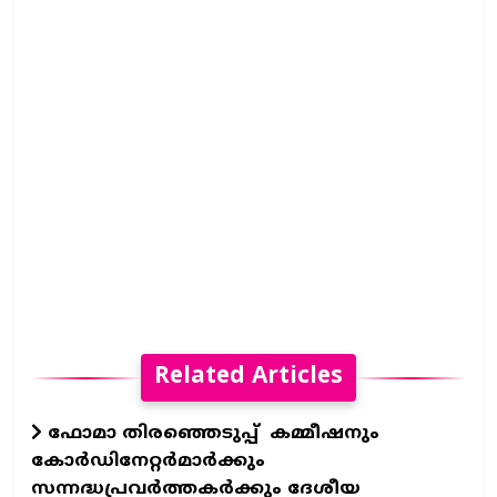
Related Articles
ഫോമാ തിരഞ്ഞെടുപ്പ് കമ്മീഷനും
കോർഡിനേറ്റർമാർക്കും
സന്നദ്ധപ്രവർത്തകർക്കും ദേശീയ