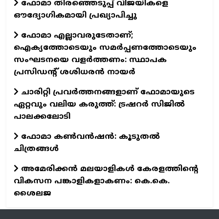
ഫോമാ തിരഞ്ഞെടുപ്പ് വിജയികളെ
ഔദ്യോഗികമായി പ്രഖ്യാപിച്ചു
ഫോമാ എല്ലാവരുടേതാണ്;
ഐക്യത്തോടെയും സമർപ്പണത്തോടെയും
സംഘടനയെ വളർത്തണം: സ്ഥാപക
പ്രസിഡന്റ് ശശിധരൻ നായർ
ചാരിറ്റി പ്രവർത്തനങ്ങളാണ് ഫോമായുടെ
ഏറ്റവും വലിയ കരുത്ത്: ട്രഷറർ സിജിൽ
പാലക്കലോടി
ഫോമാ കണ്‍വന്‍ഷന്‍: കൂടുതല്‍
ചിത്രങ്ങള്‍
അമേരിക്കൻ മലയാളികൾ കേരളത്തിന്റെ
വികസന പങ്കാളികളാകണം: കെ.കെ.
ശൈലജ