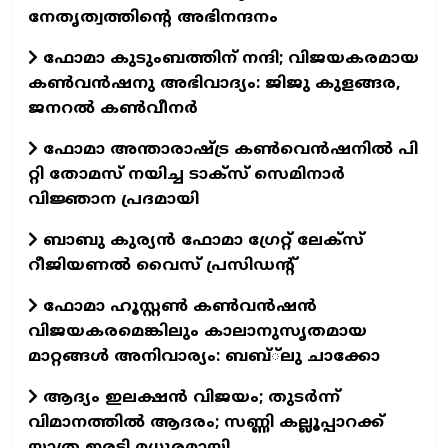
നേതൃത്വത്തിന്റെ അഭിനന്ദനം
ഫോമാ കുടുംബത്തിന് നന്ദി; വിജയകരമായ
കൺവൻഷനു അഭിവാദ്യം: ജിജു കുളങ്ങര,
ജനറൽ കൺവീനർ
ഫോമാ അന്താരാഷ്ട്ര കൺവെൻഷനിൽ പി
റ്റി തോമസ് നയിച്ച ടാക്‌സ്‌ സെമിനാർ
വിജ്ഞാന പ്രദമായി
ബാബു കുര്യൻ ഫോമാ ഗ്രേറ്റ് ലേക്സ്
റീജിയണൽ വൈസ് പ്രസിഡന്റ്
ഫോമാ ഹൂസ്റ്റൺ കൺവൻഷൻ
വിജയകരമെങ്കിലും കാലാനുസൃതമായ
മാറ്റങ്ങൾ അനിവാര്യം: ബബ്്‌ലു ചാക്കോ
ആദ്യം ഇലക്ഷൻ വിജയം; തുടർന്ന്
വിമാനത്തിൽ ആദരം; സണ്ണി കല്ലൂപ്പാറക്ക്