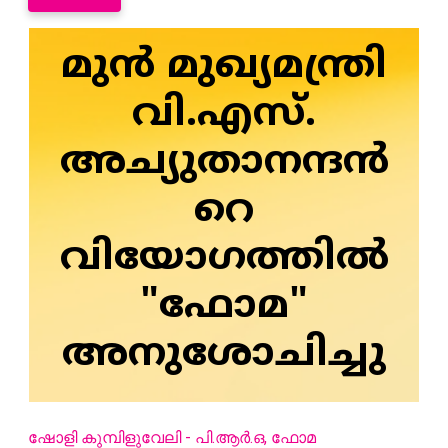
മുൻ മുഖ്യമന്ത്രി
വി.എസ്.
അച്യുതാനന്ദൻ
റെ
വിയോഗത്തിൽ
"ഫോമ"
അനുശോചിച്ചു
ഷോളി കുമ്പിളുവേലി - പി.ആർ.ഒ, ഫോമ