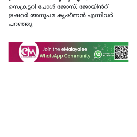
സെക്രട്ടറി പോൾ ജോസ്, ജോയിൻറ്
ട്രഷറർ അനുപമ കൃഷ്ണൻ എന്നിവർ
പറഞ്ഞു.