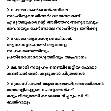
യാത്ര ഇരട്ടി മധുരമായി
ഫോമാ കൺവെൻഷനിലെ
സാഹിത്യസെമിനാർ: വായനയാണ്
എഴുത്തുകാരന്റെ അടിത്തറ; അനുഭവവും
ഭാവനയും ചേർന്നാലേ സാഹിത്യം ജനിക്കൂ
ഫോമാ ആരോഗ്യസെമിനാർ:
ആരോഗ്യരംഗത്ത് ആഗോള
സഹകരണത്തിനും
പ്രതിരോധാരോഗ്യത്തിനും ആഹ്വാനം
മലയാളി സമൂഹം നെഞ്ചിലേറ്റിയ ഫോമാ
കണ്‍വന്‍ഷന്‍: കൂടുതല്‍ ചിത്രങ്ങള്‍
ക്രോസ് ഫയർ ആവേശമായി; അമേരിക്കൻ
മലയാളികളുടെ ചോദ്യങ്ങൾക്ക്
മറുപടിയുമായി ശൈലജ ടീച്ചറും വി. ടി.
ബൽറാമും