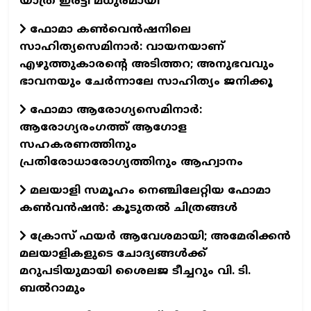
യാത്ര ഇരട്ടി മധുരമായി
ഫോമാ കൺവെൻഷനിലെ
സാഹിത്യസെമിനാർ: വായനയാണ്
എഴുത്തുകാരന്റെ അടിത്തറ; അനുഭവവും
ഭാവനയും ചേർന്നാലേ സാഹിത്യം ജനിക്കൂ
ഫോമാ ആരോഗ്യസെമിനാർ:
ആരോഗ്യരംഗത്ത് ആഗോള
സഹകരണത്തിനും
പ്രതിരോധാരോഗ്യത്തിനും ആഹ്വാനം
മലയാളി സമൂഹം നെഞ്ചിലേറ്റിയ ഫോമാ
കണ്‍വന്‍ഷന്‍: കൂടുതല്‍ ചിത്രങ്ങള്‍
ക്രോസ് ഫയർ ആവേശമായി; അമേരിക്കൻ
മലയാളികളുടെ ചോദ്യങ്ങൾക്ക്
മറുപടിയുമായി ശൈലജ ടീച്ചറും വി. ടി.
ബൽറാമും