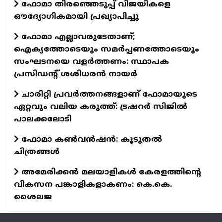
ഫോമാ തിരഞ്ഞെടുപ്പ് വിജയികളെ
ഔദ്യോഗികമായി പ്രഖ്യാപിച്ചു
ഫോമാ എല്ലാവരുടേതാണ്;
ഐക്യത്തോടെയും സമർപ്പണത്തോടെയും
സംഘടനയെ വളർത്തണം: സ്ഥാപക
പ്രസിഡന്റ് ശശിധരൻ നായർ
ചാരിറ്റി പ്രവർത്തനങ്ങളാണ് ഫോമായുടെ
ഏറ്റവും വലിയ കരുത്ത്: ട്രഷറർ സിജിൽ
പാലക്കലോടി
ഫോമാ കണ്‍വന്‍ഷന്‍: കൂടുതല്‍
ചിത്രങ്ങള്‍
അമേരിക്കൻ മലയാളികൾ കേരളത്തിന്റെ
വികസന പങ്കാളികളാകണം: കെ.കെ.
ശൈലജ