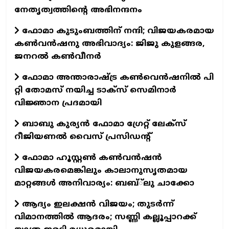
നേതൃത്വത്തിന്റെ അഭിനന്ദനം
ഫോമാ കുടുംബത്തിന് നന്ദി; വിജയകരമായ
കൺവൻഷനു അഭിവാദ്യം: ജിജു കുളങ്ങര,
ജനറൽ കൺവീനർ
ഫോമാ അന്താരാഷ്ട്ര കൺവെൻഷനിൽ പി
റ്റി തോമസ് നയിച്ച ടാക്‌സ്‌ സെമിനാർ
വിജ്ഞാന പ്രദമായി
ബാബു കുര്യൻ ഫോമാ ഗ്രേറ്റ് ലേക്സ്
റീജിയണൽ വൈസ് പ്രസിഡന്റ്
ഫോമാ ഹൂസ്റ്റൺ കൺവൻഷൻ
വിജയകരമെങ്കിലും കാലാനുസൃതമായ
മാറ്റങ്ങൾ അനിവാര്യം: ബബ്്‌ലു ചാക്കോ
ആദ്യം ഇലക്ഷൻ വിജയം; തുടർന്ന്
വിമാനത്തിൽ ആദരം; സണ്ണി കല്ലൂപ്പാറക്ക്