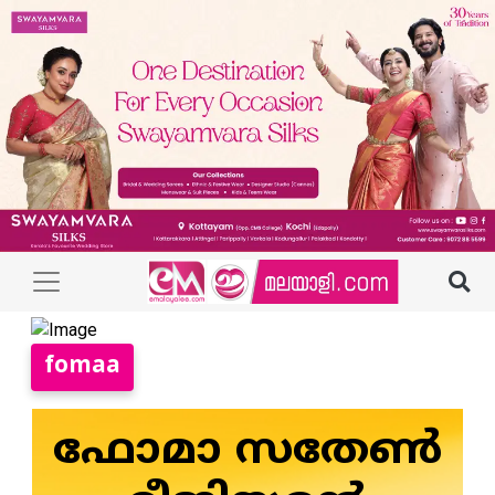
fomaa
ഫോമാ സതേണ്‍