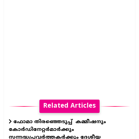
Related Articles
ഫോമാ തിരഞ്ഞെടുപ്പ് കമ്മീഷനും
കോർഡിനേറ്റർമാർക്കും
സന്നദ്ധപ്രവർത്തകർക്കും ദേശീയ