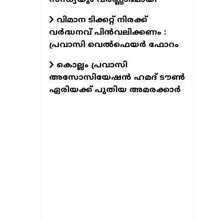
വിമാന ടിക്കറ്റ് നിരക്ക്
വർദ്ധനവ് പിൻവലിക്കണം :
പ്രവാസി വെൽഫെയർ ഫോറം
കൊല്ലം പ്രവാസി
അസോസിയേഷന്‍ ഹമദ് ടൗണ്‍
ഏരിയക്ക് പുതിയ അമരക്കാര്‍