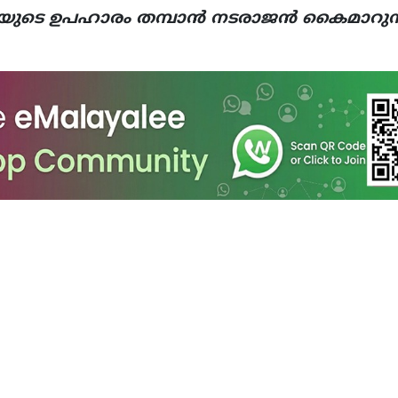
റിയുടെ ഉപഹാരം തമ്പാന്‍ നടരാജന്‍ കൈമാറുന്