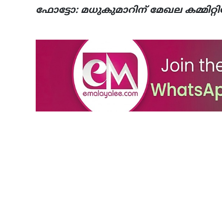
ഫോട്ടോ: മധുകുമാറിന് മേഖല കമ്മിറ്