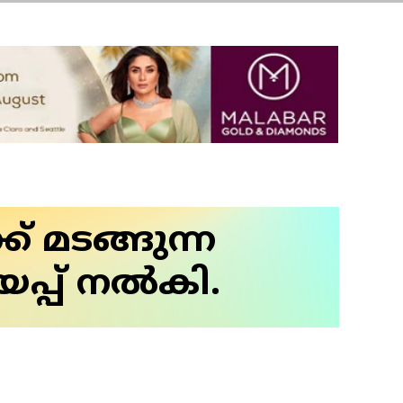
് മടങ്ങുന്ന
പ് നല്‍കി.