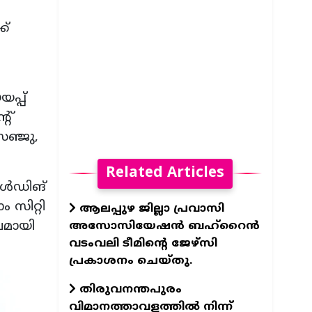
ക്
പ്പ്
റ്
സഞ്ജു,
Related Articles
ള്‍ഡിങ്
 സിറ്റി
ആലപ്പുഴ ജില്ലാ പ്രവാസി
വമായി
അസോസിയേഷന്‍ ബഹ്റൈന്‍
വടംവലി ടീമിന്റെ ജേഴ്സി
പ്രകാശനം ചെയ്തു.
തിരുവനന്തപുരം
വിമാനത്താവളത്തില്‍ നിന്ന്