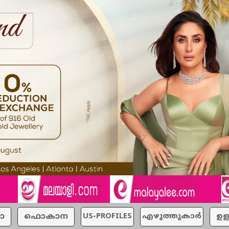
ാ
ഫൊകാന
US-PROFILES
എഴുത്തുകാര്‍
ഉള