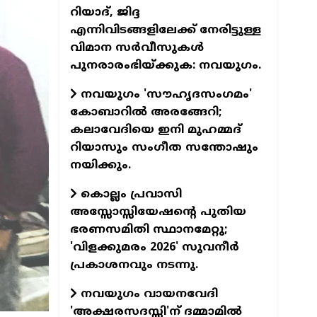
റിയാദ്, ജിദ്ദ
എന്നിവിടങ്ങളിലേക്ക് നേരിട്ടുള്ള
വിമാന സര്‍വീസുകള്‍
പുനരാരംഭിയ്ക്കുക: നവയുഗം.
നവയുഗം 'സൗഹൃദസംഗമം'
കോബാറില്‍ അരങ്ങേറി;
കലാവേദിയെ ഇനി മുഹമ്മദ്
റിയാസും സംഗീത സന്തോഷും
നയിക്കും.
കൊല്ലം പ്രവാസി
അസ്സോസ്സിയേഷന്റെ പുതിയ
ഭരണസമിതി സ്ഥാനമേറ്റു;
'വിളക്കുമരം 2026' സുവനീര്‍
പ്രകാശനവും നടന്നു.
നവയുഗം വായനവേദി
'അക്ഷരസദസ്സി'ന് ദമ്മാമില്‍