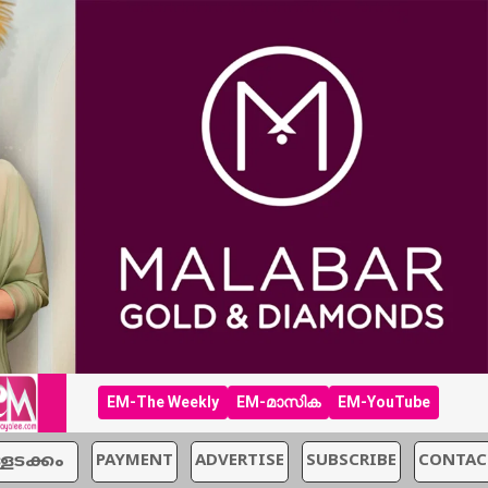
EM-The Weekly
EM-മാസിക
EM-YouTube
്ളടക്കം
PAYMENT
ADVERTISE
SUBSCRIBE
CONTAC