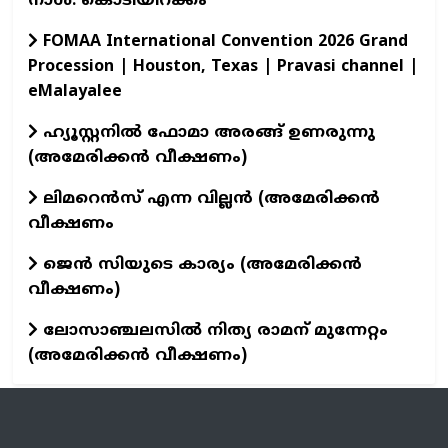
നാൾ: കൊടിയിറക്കം
FOMAA International Convention 2026 Grand
Procession | Houston, Texas | Pravasi channel |
eMalayalee
ഹ്യൂസ്റ്റനിൽ ഫോമാ അരങ്ങ് ഉണരുന്നു
(അമേരിക്കൻ വീക്ഷണം)
ലിമറെൻസ് എന്ന വില്ലൻ (അമേരിക്കൻ
വീക്ഷണം
ജെൻ സിയുടെ കാര്യം (അമേരിക്കൻ
വീക്ഷണം)
ലോസാഞ്ചലസിൽ നിത്യ രാമന് മുന്നേറ്റം
(അമേരിക്കൻ വീക്ഷണം)