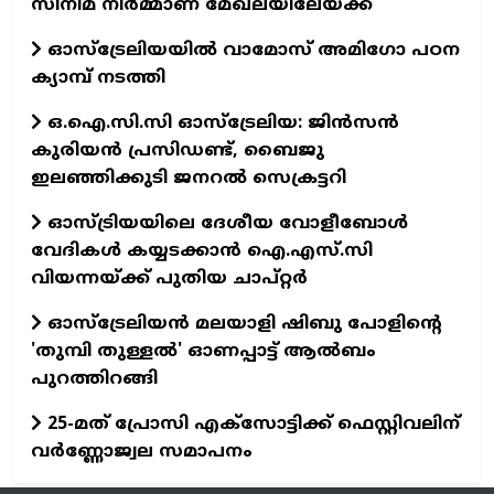
സിനിമ നിര്‍മ്മാണ മേഖലയിലേയ്ക്ക്
ഓസ്‌ട്രേലിയയില്‍ വാമോസ് അമിഗോ പഠന
ക്യാമ്പ് നടത്തി
ഒ.ഐ.സി.സി ഓസ്‌ട്രേലിയ: ജിന്‍സന്‍
കുരിയന്‍ പ്രസിഡണ്ട്, ബൈജു
ഇലഞ്ഞിക്കുടി ജനറല്‍ സെക്രട്ടറി
ഓസ്ട്രിയയിലെ ദേശീയ വോളീബോള്‍
വേദികള്‍ കയ്യടക്കാന്‍ ഐ.എസ്.സി
വിയന്നയ്ക്ക് പുതിയ ചാപ്റ്റര്‍
ഓസ്‌ട്രേലിയൻ മലയാളി ഷിബു പോളിന്റെ
'തുമ്പി തുള്ളൽ' ഓണപ്പാട്ട് ആൽബം
പുറത്തിറങ്ങി
25-മത് പ്രോസി എക്സോട്ടിക്ക് ഫെസ്റ്റിവലിന്
വര്‍ണ്ണോജ്വല സമാപനം