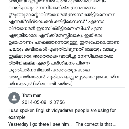
തെറ്റായി എഴുതിയാൽ അത് എത്രപ്രാവശ്യം
വായിച്ചാലും മനസിലാകില്ല. ഉദാഹരണം
റ്റ്രൂത്തുമാന്റെ 'വിദ്യാധരൻ ഈസ് ക്രിട്ടിസൈസ്'
എന്നത് 'വിദ്യാധരൻ ക്രിട്ടിസൈസ്' ' എന്നോ
വിദ്യാധരൻ ഈസ്‌ ക്രിട്ടിസൈസിംഗ്' എന്ന്
എഴുതിയാലേ എനിക്ക് മനസ്സിലാകു. ഇത് ഒരു
ഉദാഹരണം പറഞ്ഞെന്നെയുള്ളൂ. ഇതുപോലെയാണ്
പലരും കവിതകൾ എഴുതിവിടുന്നത്. തലയും വാലും
ഇല്ലാതെ. അതൊക്കെ വായിച്ചു മനസിലാക്കതക്ക
രീതിയിലല്ല എന്റെ പരിശീലനം പിന്നെ
കുഞ്ചൻനമ്പിയാർ പറഞ്ഞതുപോലെ
അരുപതിലാരാൻ ചുരികപയറ്റു തുടങ്ങാറുണ്ടോ ശിവ
ശിവ കഷ്ടം! (ശീലാവതി ചരിതം)
Truth man
2014-05-08 12:37:56
I use spoken English vidyadaran .people are using for
example
Yesterday I go there I see him.... The correct is that ......