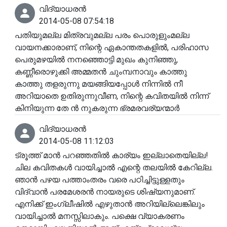
വിദ്യാധരൻ
2014-05-08 07:54:18
പതിയുമല്ല മിത്രവുമല്ല പരം പൊരുളുംമല്ല
വായനക്കാരാണ്, നിന്റെ ഏകാന്തതകളിൽ, പരിഹാസ
പെരുമഴയിൽ നനഞ്ഞൊട്ടി മുഖം കുനിഞ്ഞു,
കണ്ണീരൊഴുക്കി അമ്മതൻ ചുംമ്പനാവും കാത്തു
കാത്തു തളരുന്നു മയങ്ങിയപ്പോൾ നിന്നിൽ നീ
അറിയാതെ ഉതിരുന്നുവീണ, നിന്റെ കവിതയിൽ നിന്ന്
കിനിയുന്ന തേ ൻ നുകരുന്ന ഭ്രമരവര്യന്മാർ
വിദ്യാധരൻ
2014-05-08 11:12:03
ട്രൂത്ത് മാൻ പറഞ്ഞതിൽ കാര്യം ഇല്ലാതെയില്ല!
ചില കവിതകൾ വായിച്ചാൽ എന്റെ തലയിൽ കേറില്ല.
ഞാൻ പഴയ പത്താംതരം വരെ പഠിച്ചിട്ടുള്ളതും
വിദ്വാൻ പരമേശരൻ നായരുടെ ശിഷ്യനുമാണ്.
എനിക്ക് ഇംഗ്ലീഷിൽ എഴുതാൻ അറിയില്ലെങ്കിലും
വായിച്ചാൽ മനസ്സിലാകും. പക്ഷെ വ്യാകരണം