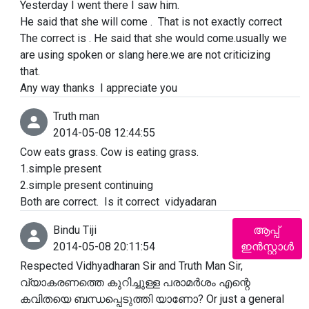
Yesterday I went there I saw him.
He said that she will come . That is not exactly correct
The correct is . He said that she would come.usually we
are using spoken or slang here.we are not criticizing
that.
Any way thanks I appreciate you
Truth man
2014-05-08 12:44:55
Cow eats grass. Cow is eating grass.
1.simple present
2.simple present continuing
Both are correct. Is it correct vidyadaran
Bindu Tiji
ആപ്പ്
2014-05-08 20:11:54
ഇൻസ്റ്റാൾ
Respected Vidhyadharan Sir and Truth Man Sir,
വ്യാകരണത്തെ കുറിച്ചുള്ള പരാമർശം എന്റെ
കവിതയെ ബന്ധപ്പെടുത്തി യാണോ? Or just a general