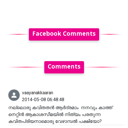
Facebook Comments
Comments
vaayanakkaaran
2014-05-08 06:48:48
നല്ലൊരു കവിതതൻ ആർദ്രമാം നനവും കാത്ത്
നെറ്റിൻ ആകാശസീമയിൽ നിത്യം പരതുന്ന
കവിതപ്രിയനാമൊരു വേഴാമ്പൽ പക്ഷിയോ?