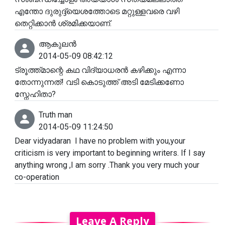
എന്തോ ദുരുദ്ദ്യെശത്തോടെ മറ്റുള്ളവരെ വഴി
തെറ്റിക്കാൻ ശ്രമിക്കയാണ്.
ആകുലൻ
2014-05-09 08:42:12
ട്രൂത്ത്‌മാന്റെ കഥ വിദ്യാധരൻ കഴിക്കും എന്നാ
തോന്നുന്നത്! വടി കൊടുത്ത് അടി മേടിക്കണോ
സ്നേഹിതാ?
Truth man
2014-05-09 11:24:50
Dear vidyadaran I have no problem with you,your
criticism is very important to beginning writers. If I say
anything wrong ,I am sorry .Thank you very much your
co-operation
Leave A Reply