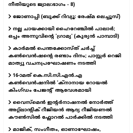
നീതിയുടെ ജ്വാല:ഭാഗം - 8)
ജോണാപ്പി (ബുക്ക്‌ റിവ്യൂ: രേഷ്മ ലെച്ചൂസ്)
നല്ല ചായക്കായി ഹൈറേഞ്ചിൽ പാലാർ;
ഒപ്പം അന്നുവിന്റെ 'ഗ്രാമ്യ' (കുര്യൻ പാമ്പാടി)
കാർമൽ പെന്തക്കോസ്ത് ചർച്ച്
കൺവെൻഷന്റെ രണ്ടാം ദിനം; പാസ്റ്റർ റെജി
മാത്യു വചനപ്രഘോഷണം നടത്തി
16-ാമത് കെ.സി.സി.എന്‍.എ
കൺവെൻഷനിൽ 'ക്നാനായ റോയൽ
കിംഗ്ഡം പേജന്റ്' ആവേശമായി
വൈസ്മെൻ ഇന്റർനാഷനൽ നോർത്ത്
അറ്റ്ലാന്റിക് റീജിയൻ ആദ്യ റീജിയണൽ
കൗൺസിൽ ഫ്ലോറൽ പാർക്കിൽ നടത്തി
മാജിക്, സംഗീതം, ഓണാഘോഷം,