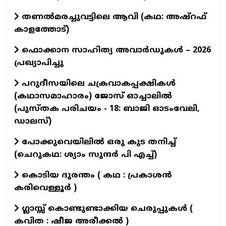
തണൽമരച്ചുവട്ടിലെ ആവി (കഥ: അഷ്‌റഫ്
കാളത്തോട്)
ഫൊക്കാന സാഹിത്യ അവാർഡുകൾ – 2026
പ്രഖ്യാപിച്ചു
പറുദീസയിലെ ചക്രവാകപ്പക്ഷികൾ
(കഥാസമാഹാരം) ജോസ് ഓച്ചാലിൽ
(പുസ്തക പരിചയം - 18: ബാജി ഓടംവേലി,
ഡാലസ്)
പോക്കുവെയിലിൽ ഒരു കുട തനിച്ച്
(ചെറുകഥ: ശ്യാം സുന്ദര്‍ പി എച്ച്)
കൊടിയ ദുരന്തം ( കഥ : പ്രകാശൻ
കരിവെള്ളൂർ )
ഗ്ലാസ്സ് കൊണ്ടുണ്ടാക്കിയ ചെരുപ്പുകൾ (
കവിത : ഷീജ അരീക്കൽ )