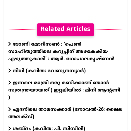
Related Articles
ടോണി മോറിസൺ ; 'പെൺ
സാഹിത്യത്തിലെ കറുപ്പിന് അഴകേകിയ
എഴുത്തുകാരി' : ആർ. ഗോപാലകൃഷ്ണൻ
നിധി (കവിത: വേണുനമ്പ്യാർ)
ഇന്നലെ രാത്രി ഒരു മണിക്കാണ് ഞാൻ
സ്വതന്ത്രയായത് ( ഇറ്റലിയിൽ : മിനി ആന്റണി
)
ഏദനിലെ താമസക്കാർ (നോവല്‍-26: ലൈല
അലക്‌സ്)
ശബ്ദം (കവിത: പി. സിസിലി)