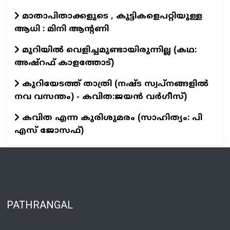
മാതാപിതാക്കളുടെ , കുട്ടികളെപറ്റിയുള്ള
ആധി : മിനി ആന്റണി
മുറിയിൽ വെളിച്ചമുണ്ടായിരുന്നില്ല (കഥ:
അഷ്റഫ് കാളത്തോട്)
കുറിയേടത്ത് താത്രി (നഷ്ട സ്വപ്നങ്ങളിൽ
നവ വസന്തം) - കവിത:ജയൻ വർഗീസ്)
കവിത എന്ന കുരിശുമരം (സാഹിത്യം: പി
എസ് ജോസഫ്)
PATHRANGAL