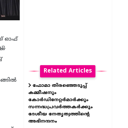
ക് ഓഫ്
ു.
്
Related Articles
ടങ്ങിൽ
ഫോമാ തിരഞ്ഞെടുപ്പ്
കമ്മീഷനും
കോർഡിനേറ്റർമാർക്കും
സന്നദ്ധപ്രവർത്തകർക്കും
ദേശീയ നേതൃത്വത്തിന്റെ
അഭിനന്ദനം