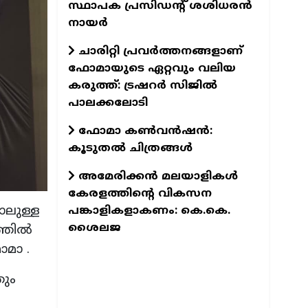
സ്ഥാപക പ്രസിഡന്റ് ശശിധരൻ
നായർ
ചാരിറ്റി പ്രവർത്തനങ്ങളാണ്
ഫോമായുടെ ഏറ്റവും വലിയ
കരുത്ത്: ട്രഷറർ സിജിൽ
പാലക്കലോടി
ഫോമാ കണ്‍വന്‍ഷന്‍:
കൂടുതല്‍ ചിത്രങ്ങള്‍
അമേരിക്കൻ മലയാളികൾ
കേരളത്തിന്റെ വികസന
ോലുള്ള
പങ്കാളികളാകണം: കെ.കെ.
ശൈലജ
്തില്‍
ഫോമാ .
തും