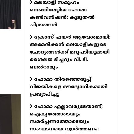
മലയാളി സമൂഹം
നെഞ്ചിലേറ്റിയ ഫോമാ
കണ്‍വന്‍ഷന്‍: കൂടുതല്‍
ചിത്രങ്ങള്‍
ക്രോസ് ഫയർ ആവേശമായി;
അമേരിക്കൻ മലയാളികളുടെ
ചോദ്യങ്ങൾക്ക് മറുപടിയുമായി
ശൈലജ ടീച്ചറും വി. ടി.
ബൽറാമും
ഫോമാ തിരഞ്ഞെടുപ്പ്
വിജയികളെ ഔദ്യോഗികമായി
പ്രഖ്യാപിച്ചു
ഫോമാ എല്ലാവരുടേതാണ്;
ഐക്യത്തോടെയും
സമർപ്പണത്തോടെയും
സംഘടനയെ വളർത്തണം: