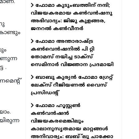
മാണ്.
ഫോമാ കുടുംബത്തിന് നന്ദി;
വിജയകരമായ കൺവൻഷനു
അഭിവാദ്യം: ജിജു കുളങ്ങര,
നു
ജനറൽ കൺവീനർ
ൊണ്ടും
ഫോമാ അന്താരാഷ്ട്ര
കൺവെൻഷനിൽ പി റ്റി
ും
തോമസ് നയിച്ച ടാക്‌സ്‌
കാണുന്ന
സെമിനാർ വിജ്ഞാന പ്രദമായി
െ .
ബാബു കുര്യൻ ഫോമാ ഗ്രേറ്റ്
ണമെന്റ്
ലേക്സ് റീജിയണൽ വൈസ്
പ്രസിഡന്റ്
ഫോമാ ഹൂസ്റ്റൺ
യാം.
കൺവൻഷൻ
യിരുന്ന
വിജയകരമെങ്കിലും
കാലാനുസൃതമായ മാറ്റങ്ങൾ
അനിവാര്യം: ബബ്്‌ലു ചാക്കോ