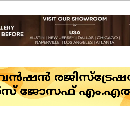
ഷൻ രജിസ്‌ട്രേഷൻ 
സ് ജോസഫ് എം.എൽ.