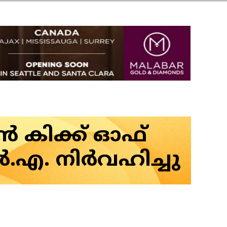
കിക്ക് ഓഫ്
എ. നിർവഹിച്ചു