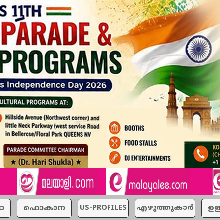
ാ
ഫൊകാന
US-PROFILES
എഴുത്തുകാര്‍
ഉള