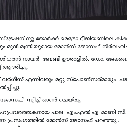
രേഷന് ന്യു യോർക്ക് മെട്രോ റീജിയണിലെ കിക്
ം മുൻ മന്ത്രിയുമായ മോൻസ് ജോസഫ് നിർവഹിച്ച
യ ശശിധരൻ നായർ, ബേബി ഊരാളിൽ, ഡോ. ജേക്കബ
ആദരിച്ചു.
 വർഗീസ് എന്നിവരും മറ്റു സ്പോണ്സര്മാരും ച
പിച്ചു.
 ജോസഫ് സ്വിച്ച് ഓൺ ചെയ്തു.
 സഹപ്രവർത്തകനായ പാല എം.എൽ.എ. മാണി സി.
ദ്ഘാടന പ്രസംഗത്തിൽ മോൻസ് ജോസഫ് പറഞ്ഞു .