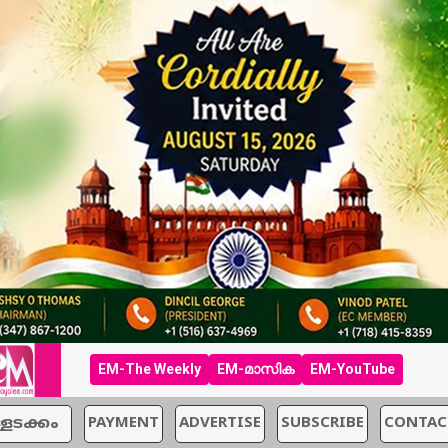
EM-The Weekly
EM-മാസിക
EM-YouTube
്ളടക്കം
PAYMENT
ADVERTISE
SUBSCRIBE
CONTAC