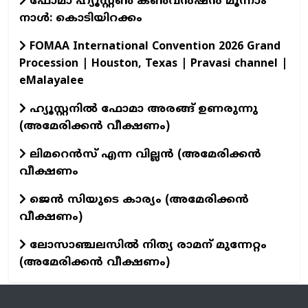
ഫോമാ ഹ്യൂസ്റ്റൺ കൺവൻഷൻ മൂന്നാം
നാൾ: കൊടിയിറക്കം
FOMAA International Convention 2026 Grand
Procession | Houston, Texas | Pravasi channel |
eMalayalee
ഹ്യൂസ്റ്റനിൽ ഫോമാ അരങ്ങ് ഉണരുന്നു
(അമേരിക്കൻ വീക്ഷണം)
ലിമറെൻസ് എന്ന വില്ലൻ (അമേരിക്കൻ
വീക്ഷണം
ജെൻ സിയുടെ കാര്യം (അമേരിക്കൻ
വീക്ഷണം)
ലോസാഞ്ചലസിൽ നിത്യ രാമന് മുന്നേറ്റം
(അമേരിക്കൻ വീക്ഷണം)