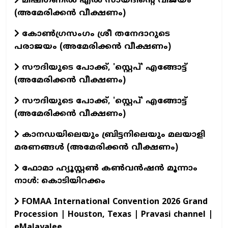
മിഷിഗണിൽ എൽ സായദിന്റെ വിജയം
(അമേരിക്കൻ വീക്ഷണം)
കോൺഗ്രസംഗം ശ്രീ തനേദാറുടെ
പരാജയം (അമേരിക്കൻ വീക്ഷണം)
സൗദിയുടെ പോക്ക്, 'സ്റ്റെപ്' എങ്ങോട്ട്
(അമേരിക്കൻ വീക്ഷണം)
സൗദിയുടെ പോക്ക്, 'സ്റ്റെപ്' എങ്ങോട്ട്
(അമേരിക്കൻ വീക്ഷണം)
കാനഡയിലെയും ബ്രിട്ടനിലെയും മലയാളി
മരണങ്ങൾ (അമേരിക്കൻ വീക്ഷണം)
ഫോമാ ഹ്യൂസ്റ്റൺ കൺവൻഷൻ മൂന്നാം
നാൾ: കൊടിയിറക്കം
FOMAA International Convention 2026 Grand
Procession | Houston, Texas | Pravasi channel |
eMalayalee