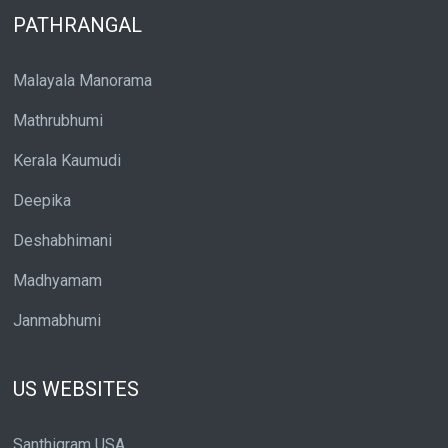
PATHRANGAL
Malayala Manorama
Mathrubhumi
Kerala Kaumudi
Deepika
Deshabhimani
Madhyamam
Janmabhumi
US WEBSITES
Santhigram USA