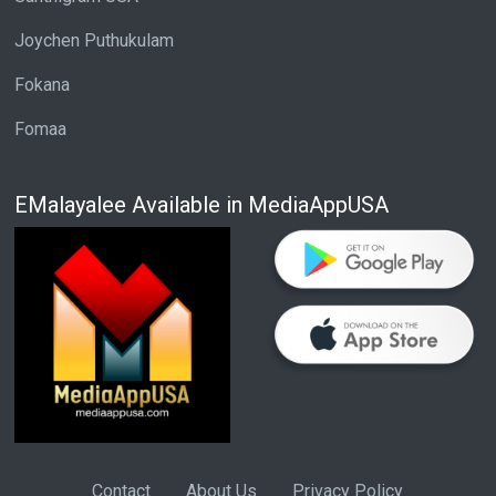
Joychen Puthukulam
Fokana
Fomaa
EMalayalee Available in MediaAppUSA
Contact
About Us
Privacy Policy