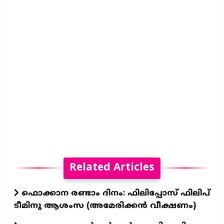
Related Articles
ഫൊക്കാന രണ്ടാം ദിനം: ഫിലിപ്പോസ് ഫിലിപ്
ടീമിനു ആശംസ (അമേരിക്കൻ വീക്ഷണം)