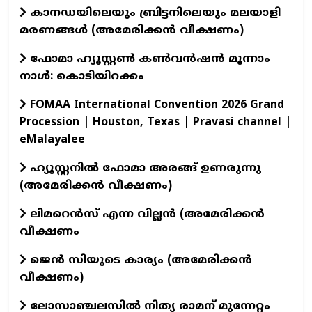
കാനഡയിലെയും ബ്രിട്ടനിലെയും മലയാളി
മരണങ്ങൾ (അമേരിക്കൻ വീക്ഷണം)
ഫോമാ ഹ്യൂസ്റ്റൺ കൺവൻഷൻ മൂന്നാം
നാൾ: കൊടിയിറക്കം
FOMAA International Convention 2026 Grand
Procession | Houston, Texas | Pravasi channel |
eMalayalee
ഹ്യൂസ്റ്റനിൽ ഫോമാ അരങ്ങ് ഉണരുന്നു
(അമേരിക്കൻ വീക്ഷണം)
ലിമറെൻസ് എന്ന വില്ലൻ (അമേരിക്കൻ
വീക്ഷണം
ജെൻ സിയുടെ കാര്യം (അമേരിക്കൻ
വീക്ഷണം)
ലോസാഞ്ചലസിൽ നിത്യ രാമന് മുന്നേറ്റം