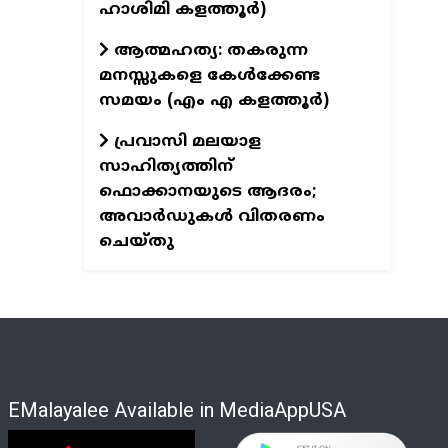
ഹാശിമി കളത്തൂർ)
ആത്മഹത്യ: തകരുന്ന
മനസ്സുകളെ കേൾക്കേണ്ട
സമയം (എം എ കളത്തൂർ)
പ്രവാസി മലയാള
സാഹിത്യത്തിന്
ഫൊക്കാനയുടെ ആദരം;
അവാർഡുകൾ വിതരണം
ചെയ്തു
EMalayalee Available in MediaAppUSA