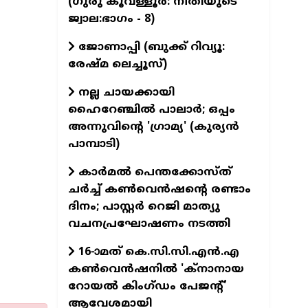
(ഗുരു കൂവള്ളൂര്‍: നീതിയുടെ
ജ്വാല:ഭാഗം - 8)
ജോണാപ്പി (ബുക്ക്‌ റിവ്യൂ:
രേഷ്മ ലെച്ചൂസ്)
നല്ല ചായക്കായി
ഹൈറേഞ്ചിൽ പാലാർ; ഒപ്പം
അന്നുവിന്റെ 'ഗ്രാമ്യ' (കുര്യൻ
പാമ്പാടി)
കാർമൽ പെന്തക്കോസ്ത്
ചർച്ച് കൺവെൻഷന്റെ രണ്ടാം
ദിനം; പാസ്റ്റർ റെജി മാത്യു
വചനപ്രഘോഷണം നടത്തി
16-ാമത് കെ.സി.സി.എന്‍.എ
കൺവെൻഷനിൽ 'ക്നാനായ
റോയൽ കിംഗ്ഡം പേജന്റ്'
ആവേശമായി