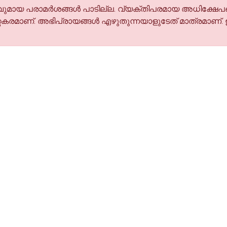
മായ പരാമര്‍ശങ്ങള്‍ പാടില്ല. വ്യക്തിപരമായ അധിക്ഷേപങ
കരമാണ്. അഭിപ്രായങ്ങള്‍ എഴുതുന്നയാളുടേത് മാത്രമാണ്.