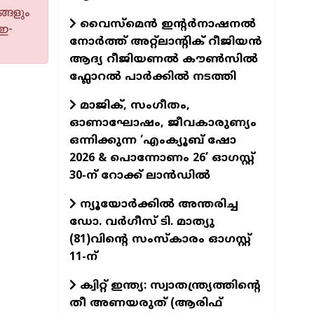
്ങളും
വൈസ്മെൻ ഇന്റർനാഷനൽ
 ഇ-
നോർത്ത് അറ്റ്ലാന്റിക് റീജിയൻ
ആദ്യ റീജിയണൽ കൗൺസിൽ
ഫ്ലോറൽ പാർക്കിൽ നടത്തി
മാജിക്, സംഗീതം,
ഓണാഘോഷം, ജീവകാരുണ്യം
ഒന്നിക്കുന്ന ‘എംക്യൂബ് ഷോ
2026 & പൊന്നോണം 26’ ഓഗസ്റ്റ്
30-ന് റോക്ക് ലാന്‍ഡില്‍
ന്യൂയോര്‍ക്കില്‍ അന്തരിച്ച
ഡോ. വര്‍ഗീസ് ടി. മാത്യു
(81)വിന്റെ സംസ്‌കാരം ഓഗസ്റ്റ്
11-ന്‌
ക്വിറ്റ് ഇന്ത്യ: സ്വാതന്ത്ര്യത്തിന്റെ
തീ അണയരുത് (ആരിഫ്