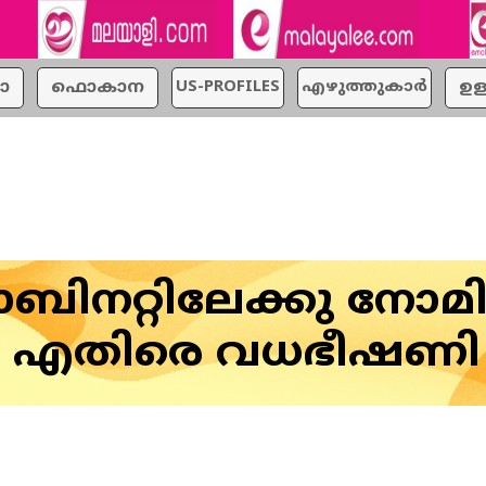
ാ
ഫൊകാന
US-PROFILES
എഴുത്തുകാര്‍
ഉള
്യാബിനറ്റിലേക്കു നോമ
ം എതിരെ വധഭീഷണി 