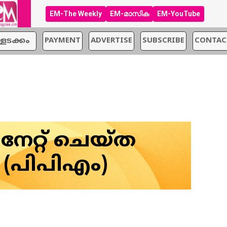
EM-The Weekly
EM-മാസിക
EM-YouTube
്ളടക്കം
PAYMENT
ADVERTISE
SUBSCRIBE
CONTAC
ിനേറ്റ് ചെയ്ത
(പിപിഎം)