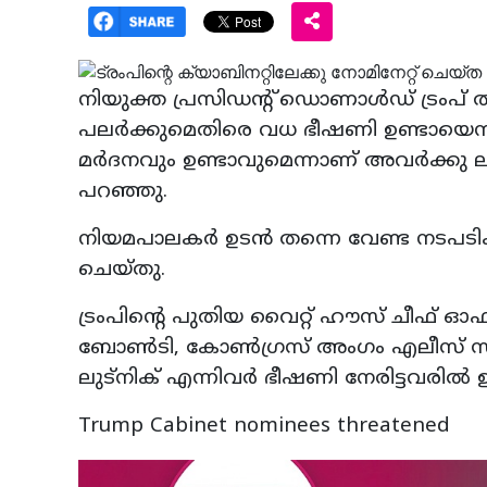
നിയുക്ത പ്രസിഡന്റ് ഡൊണാൾഡ് ട്രംപ് ത
പലർക്കുമെതിരെ വധ ഭീഷണി ഉണ്ടായെന്ന
മർദനവും ഉണ്ടാവുമെന്നാണ് അവർക്കു ലഭ
പറഞ്ഞു.
നിയമപാലകർ ഉടൻ തന്നെ വേണ്ട നടപടി
ചെയ്തു.
ട്രംപിന്റെ പുതിയ വൈറ്റ് ഹൗസ് ചീഫ് 
ബോൺടി, കോൺഗ്രസ് അംഗം എലീസ് സ
ലുട്നിക് എന്നിവർ ഭീഷണി നേരിട്ടവരിൽ ഉൾ
Trump Cabinet nominees threatened