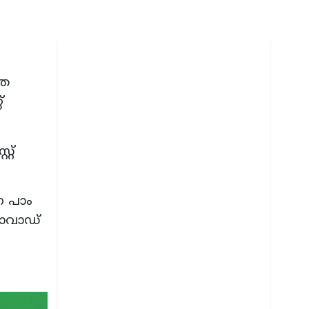
്ത
്
റ്
ന പാം
ൊവാഡ്