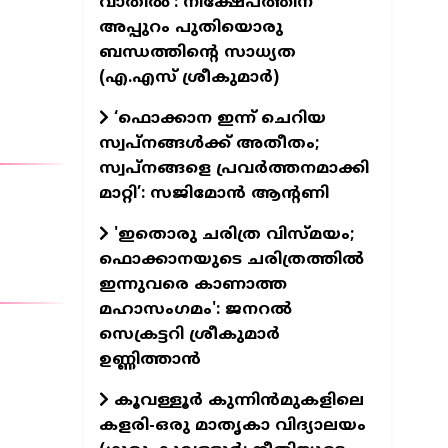
വാതില്‍': നിക്ഷേപത്തിന്
അപ്പുറം പുതിയൊരു
ബന്ധത്തിന്റെ സാധ്യത
(എ.എസ് ശ്രീകുമാര്‍)
‘ഫൊക്കാന ഇന്ന് ചെറിയ
സ്വപ്നങ്ങൾക്ക് അതീതം;
സ്വപ്നങ്ങളെ പ്രവർത്തനമാക്കി
മാറ്റി’: സജിമോൻ ആന്റണി
'ഇതൊരു ചരിത്ര വിസ്മയം;
ഫൊക്കാനയുടെ ചരിത്രത്തിൽ
ഇന്നുവരെ കാണാത്ത
മഹാസംഗമം': ജനറൽ
സെക്രട്ടറി ശ്രീകുമാർ
ഉണ്ണിത്താൻ
കൂവള്ളൂർ കുന്നിൻമുകളിലെ
കളരി-ഒരു മാതൃകാ വിദ്യാലയം