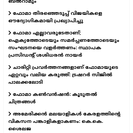
ബൽറാമും
ഫോമാ തിരഞ്ഞെടുപ്പ് വിജയികളെ
ഔദ്യോഗികമായി പ്രഖ്യാപിച്ചു
ഫോമാ എല്ലാവരുടേതാണ്;
ഐക്യത്തോടെയും സമർപ്പണത്തോടെയും
സംഘടനയെ വളർത്തണം: സ്ഥാപക
പ്രസിഡന്റ് ശശിധരൻ നായർ
ചാരിറ്റി പ്രവർത്തനങ്ങളാണ് ഫോമായുടെ
ഏറ്റവും വലിയ കരുത്ത്: ട്രഷറർ സിജിൽ
പാലക്കലോടി
ഫോമാ കണ്‍വന്‍ഷന്‍: കൂടുതല്‍
ചിത്രങ്ങള്‍
അമേരിക്കൻ മലയാളികൾ കേരളത്തിന്റെ
വികസന പങ്കാളികളാകണം: കെ.കെ.
ശൈലജ