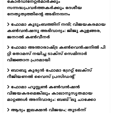
കോർഡിനേറ്റർമാർക്കും
സന്നദ്ധപ്രവർത്തകർക്കും ദേശീയ
നേതൃത്വത്തിന്റെ അഭിനന്ദനം
ഫോമാ കുടുംബത്തിന് നന്ദി; വിജയകരമായ
കൺവൻഷനു അഭിവാദ്യം: ജിജു കുളങ്ങര,
ജനറൽ കൺവീനർ
ഫോമാ അന്താരാഷ്ട്ര കൺവെൻഷനിൽ പി
റ്റി തോമസ് നയിച്ച ടാക്‌സ്‌ സെമിനാർ
വിജ്ഞാന പ്രദമായി
ബാബു കുര്യൻ ഫോമാ ഗ്രേറ്റ് ലേക്സ്
റീജിയണൽ വൈസ് പ്രസിഡന്റ്
ഫോമാ ഹൂസ്റ്റൺ കൺവൻഷൻ
വിജയകരമെങ്കിലും കാലാനുസൃതമായ
മാറ്റങ്ങൾ അനിവാര്യം: ബബ്്‌ലു ചാക്കോ
ആദ്യം ഇലക്ഷൻ വിജയം; തുടർന്ന്