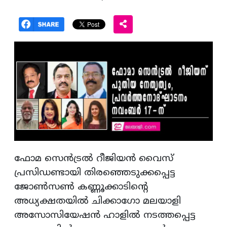
ഫോമ സെൻട്രൽ റീജിയന്‍ വൈസ്
പ്രസിഡണ്ടായി തിരഞ്ഞെടുക്കപ്പെട്ട
ജോൺസൺ കണ്ണൂക്കാടിന്റെ
അധ്യക്ഷതയിൽ ചിക്കാഗോ മലയാളി
അസോസിയേഷൻ ഹാളിൽ നടത്തപ്പെട്ട