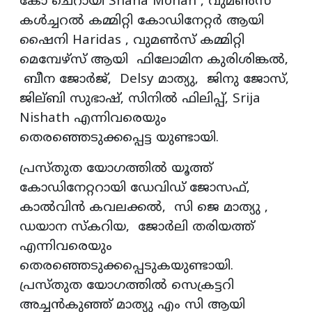
കോ ചെറായി Shana Mohan , വുമൺസ്
കൾച്ചറൽ കമ്മിറ്റി കോഡിനേറ്റർ ആയി
ഷൈനി Haridas , വുമൺസ് കമ്മിറ്റി
മെമ്പേഴ്സ് ആയി ഫിലോമിന കുരിശിങ്കൽ,
ബീന ജോർജ്, Delsy മാത്യു, ജിനു ജോസ്,
ജില്ബി സുഭാഷ്, സിനിൽ ഫിലിപ്പ്, Srija
Nishath എന്നിവരെയും
തെരഞ്ഞെടുക്കപ്പെട്ട യുണ്ടായി.
പ്രസ്തുത യോഗത്തിൽ യൂത്ത്
കോഡിനേറ്ററായി ഡേവിഡ് ജോസഫ്,
കാൽവിൻ കവലക്കൽ, സി ജെ മാത്യു ,
ഡയാന സ്കറിയ, ജോർലി തരിയത്ത്
എന്നിവരെയും
തെരഞ്ഞെടുക്കപ്പെടുകയുണ്ടായി.
പ്രസ്തുത യോഗത്തിൽ സെക്രട്ടറി
അച്ചൻകുഞ്ഞ് മാത്യു എം സി ആയി