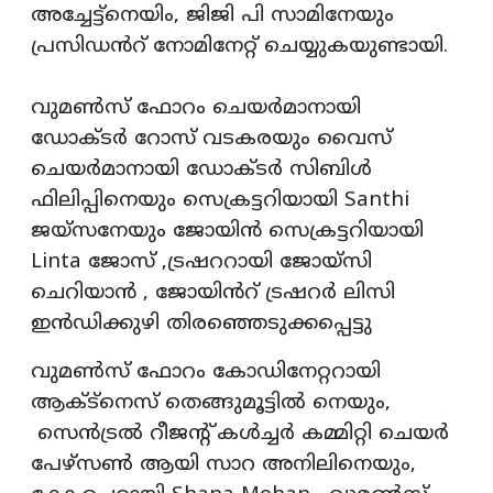
അച്ചേട്ട്നെയിം, ജിജി പി സാമിനേയും
പ്രസിഡൻറ് നോമിനേറ്റ് ചെയ്യുകയുണ്ടായി.
വുമൺസ് ഫോറം ചെയർമാനായി
ഡോക്ടർ റോസ് വടകരയും വൈസ്
ചെയർമാനായി ഡോക്ടർ സിബിൾ
ഫിലിപ്പിനെയും സെക്രട്ടറിയായി Santhi
ജയ്സനേയും ജോയിൻ സെക്രട്ടറിയായി
Linta ജോസ് ,ട്രഷററായി ജോയ്സി
ചെറിയാൻ , ജോയിൻറ് ട്രഷറർ ലിസി
ഇൻഡിക്കുഴി തിരഞ്ഞെടുക്കപ്പെട്ടു
വുമൺസ് ഫോറം കോഡിനേറ്ററായി
ആക്ട്നെസ് തെങ്ങുമൂട്ടിൽ നെയും,
സെൻട്രൽ റീജന്റ് കൾച്ചർ കമ്മിറ്റി ചെയർ
പേഴ്സൺ ആയി സാറ അനിലിനെയും,