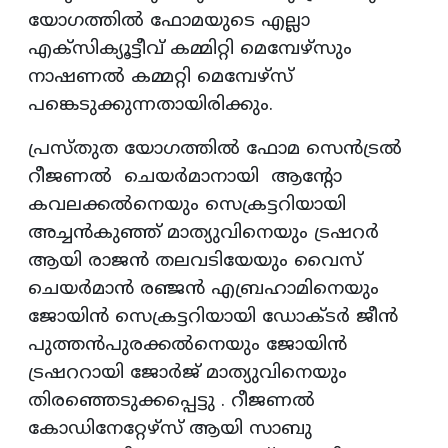
യോഗത്തിൽ ഫോമയുടെ എല്ലാ
എക്സിക്യൂട്ടീവ് കമ്മിറ്റി മെമ്പേഴ്സും
നാഷണൽ കമ്മറ്റി മെമ്പേഴ്സ്
പങ്കെടുക്കുന്നതായിരിക്കും.
പ്രസ്തുത യോഗത്തിൽ ഫോമ സെൻട്രൽ
റീജണൽ ചെയർമാനായി ആന്റോ
കവലക്കൽനെയും സെക്രട്ടറിയായി
അച്ചൻകുഞ്ഞ് മാത്യുവിനെയും ട്രഷറർ
ആയി രാജൻ തലവടിയേയും വൈസ്
ചെയർമാൻ രഞ്ജൻ എബ്രഹാമിനെയും
ജോയിൻ സെക്രട്ടറിയായി ഡോക്ടർ ജീൻ
പുത്തൻപുരക്കൽനെയും ജോയിൻ
ട്രഷററായി ജോർജ് മാത്യുവിനെയും
തിരഞ്ഞെടുക്കപ്പെട്ടു . റീജണൽ
കോഡിനേറ്റേഴ്സ് ആയി സാബു