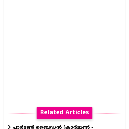
Related Articles
പാർടൺ ബൈഡൻ (കാർട്ടൂൺ -