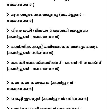
കോരസൺ )
മൂന്നാമൂഴം കനക്കുന്നു (കാർട്ടൂൺ -
കോരസൺ)
പിണറായി വിജയൻ ശൈലി മാറ്റുമോ
(കാർട്ടൂൺ - കോരസൺ)
വാര്‍ഷിക കണ്ണ് പരിശോധന അത്യാവശ്യം
(കാര്‍ട്ടൂണ്‍: സിംസണ്‍)
മോഡി കോക്‌ടെയ്ൽസ് - ഓൺ ദി റോക്‌സ്
(കാർട്ടൂൺ - കോരസൺ)
ജയ ജയ ജയഹോ (കാർട്ടൂൺ -
കോരസൺ)
ഹാപ്പി ഈസ്റ്റര്‍ (കാര്‍ട്ടൂണ്‍: സിംസണ്‍)