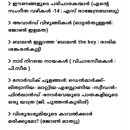
ഈണങ്ങളുടെ പരിചാരകന്മാര്‍ (എന്‍റെ
സംഗീത വഴികള്‍ -14 : എസ് രാജേന്ദ്രബാബു)
അവാർഡ് വിഴുങ്ങികൾ (ഓട്ടൻതുള്ളൽ:
ജോൺ ഇളമത)
ബാലൻ ഇല്ലാത്ത 'ബാലൻ the boy : രാരിമ
ശങ്കരൻകുട്ടി
നാട് നിറയെ നായകൾ ( വിചാരസീമകൾ :
പി.സീമ )
നോർഡിക് ചൂളങ്ങൾ: ഡെൻമാർക്ക്–
ലിത്വാനിയ- ലാറ്റ്വിയ-എസ്റ്റോണിയ -സ്വീഡൻ–
ഫിൻലാൻഡ് -നോർവേയുടെ പാതകളിലൂടെ
ഒരു യാത്ര (ജി. പുത്തൻകുരിശ്)
വിശുദ്ധഭൂമിയുടെ കാവല്‍ക്കാര്‍
മരിക്കുമോ? (ജോണ്‍ മാത്യു)