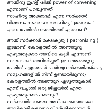
അതിനു ഇഗ്ളീഷിൽ power of convening
എന്നാണ് പറയുന്നത്.
സാഹിത്യ അക്കാദമി എന്ന സർക്കാർ
വിലാസം സംഘടന സാഹിത്യ ' ഉത്സവം '
എന്ന പേരിൽ നടത്തിയത് എന്താണ്?
അത് സർക്കാർ രക്ഷകൃത്വ ( patronising )
ഇടമാണ്‌. കേരളത്തിൽ അഞ്ഞൂറു
എഴുത്തുകാർ അവിടെ കുടി എന്നാണ്
സംഘടകർ അറിയിച്ചത്. ഈ അഞ്ഞൂറു
പേരിൽ എത്രപേർ പാർശ്വവൽക്കരിക്ക്പെട്ട
സമൂഹങ്ങളിൽ നിന്ന് ഉണ്ടായിരുന്നു?
കേരളത്തിൽ അഞ്ഞൂറ് എഴുത്തുകാർ
എന്ന് വച്ചാൽ ഒരു ജില്ലയിൽ എത്ര
എഴുത്തുകാർ കാണും?
സർക്കാരിനെയൊ അധികാരത്തെയൊ
അധികാരികളയൊ വിമർശിക്കുന്നവർ