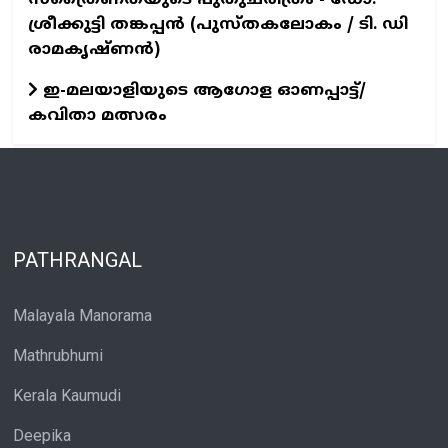
സ്ത്രൈണതയുടെ പുതുചരിത്രം - ഡോ.
ശ്രീക്കുട്ടി തങ്കപ്പന്‍ (പുസ്തകലോകം / ടി. ഡി
രാമകൃഷ്ണന്‍)
ഇ-മലയാളിയുടെ ആഗോള ഓണപ്പാട്ട്/
കവിതാ മത്സരം
PATHRANGAL
Malayala Manorama
Mathrubhumi
Kerala Kaumudi
Deepika