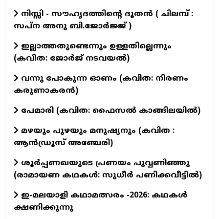
നിസ്സി - സൗഹൃദത്തിന്റെ ദൂതൻ ( ചിലമ്പ് :
സപ്ന അനു ബി.ജോർജ്ജ് )
ഇല്ലാത്തതുണ്ടെന്നും ഉള്ളതില്ലെന്നും
(കവിത: ജോർജ് നടവയൽ)
വന്നു പോകുന്ന ഓണം (കവിത: നിരണം
കരുണാകരൻ)
പേമാരി (കവിത: ഫൈസല്‍ കാങ്ങിലയില്‍)
മഴയും പുഴയും മനുഷ്യനും (കവിത :
ആൻഡ്രൂസ് അഞ്ചേരി)
ശൂർപ്പണഖയുടെ പ്രണയം പുവ്വണിഞ്ഞു
(രാമായണ കഥകൾ: സുധീർ പണിക്കവീട്ടിൽ)
ഇ-മലയാളി കഥാമത്സരം -2026: കഥകൾ
ക്ഷണിക്കുന്നു