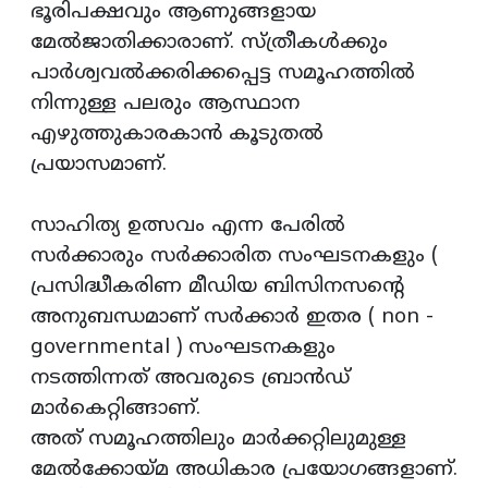
ഭൂരിപക്ഷവും ആണുങ്ങളായ
മേൽജാതിക്കാരാണ്. സ്ത്രീകൾക്കും
പാർശ്വവൽക്കരിക്കപ്പെട്ട സമൂഹത്തിൽ
നിന്നുള്ള പലരും ആസ്ഥാന
എഴുത്തുകാരകാൻ കൂടുതൽ
പ്രയാസമാണ്‌.
സാഹിത്യ ഉത്സവം എന്ന പേരിൽ
സർക്കാരും സർക്കാരിത സംഘടനകളും (
പ്രസിദ്ധീകരിണ മീഡിയ ബിസിനസന്റെ
അനുബന്ധമാണ്‌ സർക്കാർ ഇതര ( non -
governmental ) സംഘടനകളും
നടത്തിന്നത് അവരുടെ ബ്രാൻഡ്
മാർകെറ്റിങ്ങാണ്.
അത് സമൂഹത്തിലും മാർക്കറ്റിലുമുള്ള
മേൽക്കോയ്മ അധികാര പ്രയോഗങ്ങളാണ്.