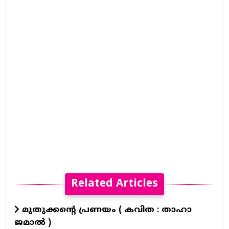
Related Articles
മുതുക്കൻ്റെ പ്രണയം ( കവിത : താഹാ
ജമാൽ )