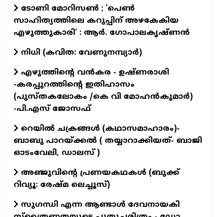
ടോണി മോറിസൺ ; 'പെൺ
സാഹിത്യത്തിലെ കറുപ്പിന് അഴകേകിയ
എഴുത്തുകാരി' : ആർ. ഗോപാലകൃഷ്ണൻ
നിധി (കവിത: വേണുനമ്പ്യാർ)
എഴുത്തിന്റെ വന്‍കര - ഉഷ്ണരാശി
-കരപ്പുറത്തിന്റെ ഇതിഹാസം
(പുസ്തകലോകം /കെ വി മോഹന്‍കുമാര്‍)
-പി.എസ് ജോസഫ്‌
റെയില്‍ ചക്രങ്ങള്‍ (കഥാസമാഹാരം)-
ബാബു പാറയ്ക്കല്‍ ( തയ്യാറാക്കിയത്- ബാജി
ഓടംവേലി, ഡാലസ് )
അഞ്ജുവിന്റെ പ്രണയകഥകള്‍ (ബുക്ക്
റിവ്യൂ: രേഷ്മ ലെച്ചൂസ്)
സുഗന്ധി എന്ന ആണ്ടാള്‍ ദേവനായകി