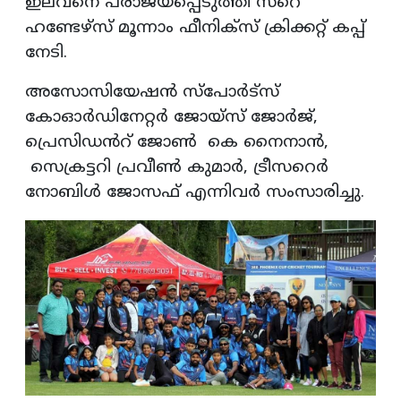
ഇലവനെ പരാജയപ്പെടുത്തി സറെ
ഹണ്ടേഴ്സ് മൂന്നാം ഫീനിക്സ് ക്രിക്കറ്റ് കപ്പ്
നേടി.
അസോസിയേഷൻ സ്പോർട്സ്
കോഓർഡിനേറ്റർ ജോയ്‌സ് ജോർജ്,
പ്രെസിഡൻറ് ജോൺ കെ നൈനാൻ,
സെക്രട്ടറി പ്രവീൺ കുമാർ, ട്രീസറെർ
നോബിൾ ജോസഫ് എന്നിവർ സംസാരിച്ചു.