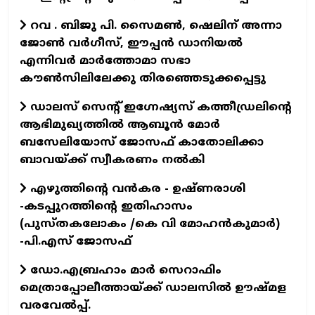
റവ . ബിജു പി. സൈമൺ, ഷെലിന് അന്നാ
ജോൺ വർഗീസ്, ഈപ്പൻ ഡാനിയൽ
എന്നിവർ മാർത്തോമാ സഭാ
കൗൺസിലിലേക്കു തിരഞ്ഞെടുക്കപ്പെട്ടു
ഡാലസ് സെന്റ് ഇഗ്നേഷ്യസ് കത്തീഡ്രലിന്റെ
ആഭിമുഖ്യത്തിൽ ആബൂൻ മോർ
ബസേലിയോസ് ജോസഫ് കാതോലിക്കാ
ബാവയ്ക്ക് സ്വീകരണം നൽകി
എഴുത്തിന്റെ വന്‍കര - ഉഷ്ണരാശി
-കടപ്പുറത്തിന്റെ ഇതിഹാസം
(പുസ്തകലോകം /കെ വി മോഹന്‍കുമാര്‍)
-പി.എസ് ജോസഫ്‌
ഡോ.എബ്രഹാം മാര്‍ സെറാഫിം
മെത്രാപ്പോലീത്തായ്ക്ക് ഡാലസില്‍ ഊഷ്മള
വരവേല്‍പ്പ്.