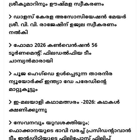
ശ്രീകുമാറിനും ഊഷ്മള സ്വീകരണം
ഡാളസ് കേരള അസോസിയേഷൻ മേയർ
ശ്രീ. വി. വി. രാജേഷിന് ഉജ്വല സ്വീകരണം
നൽകി
ഫോമാ 2026 കൺവെൻഷൻ 56
ടൂർണമെന്റ്: ഫിലഡൽഫിയ ടീം
ചാമ്പ്യൻമാരായി
പൂജ ഹെഗ്‌ഡെ ഉൾപ്പെടുന്ന താരനിര
ന്യൂയോർക്ക് ഇന്ത്യാ ഡേ പരേഡിന്റെ
മാറ്റുകൂട്ടും
ഇ-മലയാളി കഥാമത്സരം -2026: കഥകൾ
ക്ഷണിക്കുന്നു
സേവനവും യുവശക്തിയും;
ഫൊക്കാനയുടെ ഭാവി വരച്ച് പ്രസിഡന്റാവാന്‍
ടീം ഇന്റഗ്രിറ്റിയുടെ ഫിലിപ്പോസ് ഫിലിപ്പ്‌