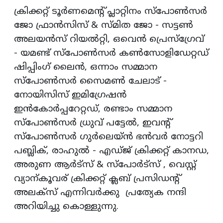
ക്രിക്കറ്റ് ടൂർണമെന്റ് പ്ലാറ്റിനം സ്പോൺസർ
ജോ ഫ്രാൻസിസ് & സ്മിത ജോ - സട്ടൺ
അലയൻസ് റിയൽറ്റി, ഒവെൻ പ്രെസ്ഗ്രേവ്
- യമണ്ട് സ്പോൺസർ കൺസോളിഡേറ്റഡ്
ഷിപ്പിംഗ് ലൈൻ, ഒന്നാം സമ്മാന
സ്പോൺസർ സൈമൺ ചേലാട് -
നോയിസിസ് ഇമിഗ്രേഷൻ
ഇൻകോർപ്പറേറ്റഡ്, രണ്ടാം സമ്മാന
സ്പോൺസർ ധ്രുവ് പട്ടേൽ, ഇവന്റ്
സ്പോൺസർ ഗുർലെയ്ൻ ഭൻവർ നോട്ടറി
പബ്ലിക്, രാഹുൽ - എഡ്ജ് ക്രിക്കറ്റ് കാനഡ,
അരുണ ആർട്സ് & സ്പോർട്സ് , വെസ്റ്റ്
വ്യാന്കൂവര് ക്രിക്കറ്റ് ക്ലബ് പ്രസിഡന്റ്
അലക്സ് എന്നിവർക്കു പ്രത്യേക നന്ദി
അറിയിച്ചു കൊള്ളുന്നു.