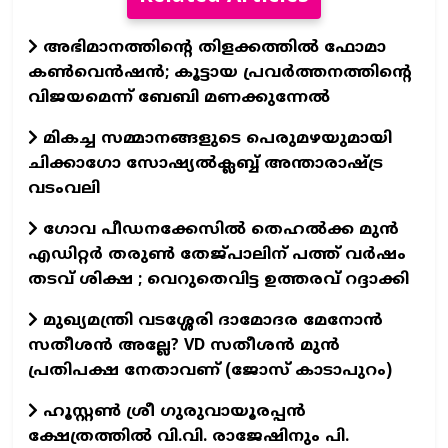
അഭിമാനത്തിന്റെ തിളക്കത്തില്‍ ഫോമാ
കണ്‍വെന്‍ഷന്‍; കൂട്ടായ പ്രവര്‍ത്തനത്തിന്റെ
വിജയമെന്ന് ബേബി മണക്കുന്നേല്‍
മികച്ച സമ്മാനങ്ങളുടെ പെരുമഴയുമായി
ചിക്കാഗോ സോഷ്യൽക്ലബ്ബ് അന്താരാഷ്‌ട്ര
വടംവലി
ഗോവ പീഡനക്കേസിൽ തെഹൽക്ക മുൻ
എഡിറ്റർ തരുൺ തേജ്പാലിന് പത്ത് വർഷം
തടവ് ശിക്ഷ ; വെറുതെവിട്ട ഉത്തരവ് റദ്ദാക്കി
മുഖ്യമന്ത്രി വടശ്ശേരി ദാമോദര മേനോൻ
സതീശൻ അല്ലേ? VD സതീശൻ മുൻ
പ്രതിപക്ഷ നേതാവണ് (ജോസ് കാടാപുറം)
ഹൂസ്റ്റൺ ശ്രീ ഗുരുവായൂരപ്പൻ
ക്ഷേത്രത്തിൽ വി.വി. രാജേഷിനും പി.