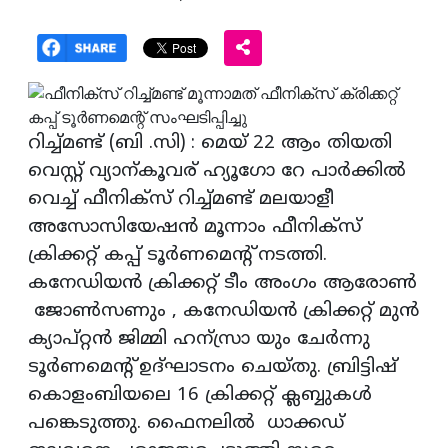
റിച്ച്മണ്ട് (ബി .സി) : മെയ് 22 ആം തിയതി
വെസ്റ്റ് വ്യാന്കൂവര് ഹ്യൂഗോ റേ പാർക്കിൽ
വെച്ച് ഫീനിക്സ് റിച്ച്മണ്ട് മലയാളീ
അസോസിയേഷൻ മൂന്നാം ഫീനിക്സ്
ക്രിക്കറ്റ് കപ്പ് ടൂർണമെന്റ് നടത്തി.
കനേഡിയൻ ക്രിക്കറ്റ് ടീം അംഗം ആരോൺ
ജോൺസണും , കനേഡിയൻ ക്രിക്കറ്റ് മുൻ
ക്യാപ്റ്റൻ ജിമ്മി ഹന്സ്രാ യും ചേർന്നു
ടൂർണമെന്റ് ഉദ്ഘാടനം ചെയ്തു. ബ്രിട്ടിഷ്
കൊളംബിയലെ 16 ക്രിക്കറ്റ് ക്ലബ്ബുകൾ
പങ്കെടുത്തു. ഫൈനലിൽ ധാക്കഡ്