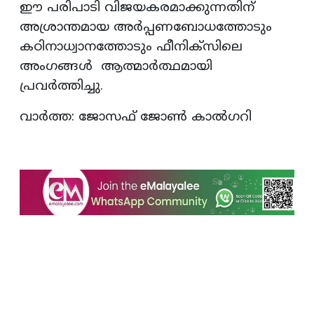
ഈ പരിപാടി വിജയകരമാക്കുന്നതിന്
അശ്രാന്തമായ അർപ്പണബോധത്തോടും
കഠിനാധ്വാനത്തോടും ഫീനിക്സിലെ
അംഗങ്ങൾ ആത്മാർത്ഥമായി
പ്രവർത്തിച്ചു.
വാർത്ത: ജോസഫ് ജോൺ കാൽഗറി